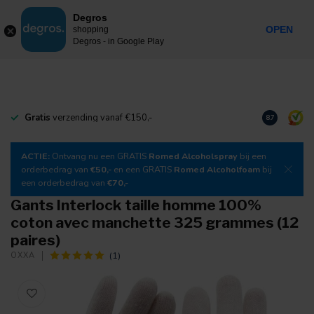
0
Degros
Taxes incluses
MENU
OPEN
shopping
Degros - in Google Play
Gratis
verzending vanaf €150,-
Téléchargez
8.7
ACTIE:
Ontvang nu een GRATIS
Romed Alcoholspray
bij een
orderbedrag van
€50,-
en een GRATIS
Romed Alcoholfoam
bij
een orderbedrag van
€70,-
Gants Interlock taille homme 100%
coton avec manchette 325 grammes (12
paires)
(1)
OXXA