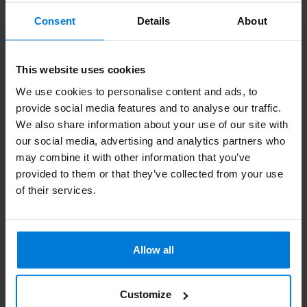
Do you have a question about this product?
Consent
Details
About
Our employee is happy to help you find the right product
Send mail
This website uses cookies
We use cookies to personalise content and ads, to
provide social media features and to analyse our traffic.
Description du produit
We also share information about your use of our site with
our social media, advertising and analytics partners who
Évaluations
may combine it with other information that you’ve
provided to them or that they’ve collected from your use
Spécifications
of their services.
Produits connexes
Allow all
Gant OXXA Knitter 14-092
(12 paires)
10,99
Customize