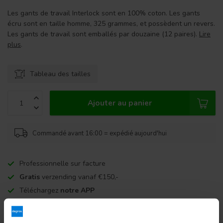
Les gants de travail Interlock sont en 100% coton. Les gants
écru sont en taille homme, 325 grammes, et possèdent un revers.
Les gants de travail sont emballés par douzaine (12 paires).
Lire
plus
.
Tableau des tailles
Ajouter au panier
Commandé avant 16:00 = expédié aujourd'hui
Professionnelle sur facture
Gratis
verzending vanaf €150,-
Téléchargez
notre APP
+5000 klantbeoordelingen
8,7