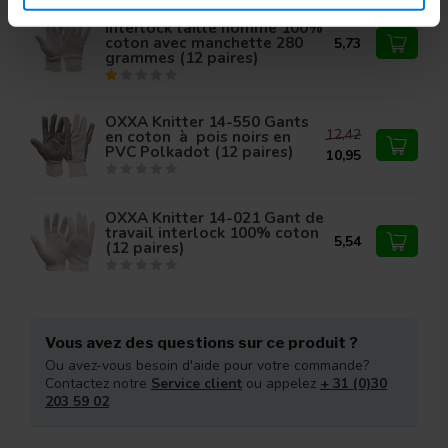
OXXA Knitter 14-061 Gant
Interlock taille homme 100%
coton avec manchette 280
5,73
grammes (12 paires)
OXXA Knitter 14-550 Gants
12,42
en coton à pois noirs en
PVC Polkadot (12 paires)
10,95
OXXA Knitter 14-021 Gant de
travail interlock 100% coton
5,54
(12 paires)
Vous avez des questions sur ce produit ?
Ou avez-vous besoin d'aide pour votre commande?
Contactez notre
Service client
ou appelez
+ 31 (0)30
203 59 02