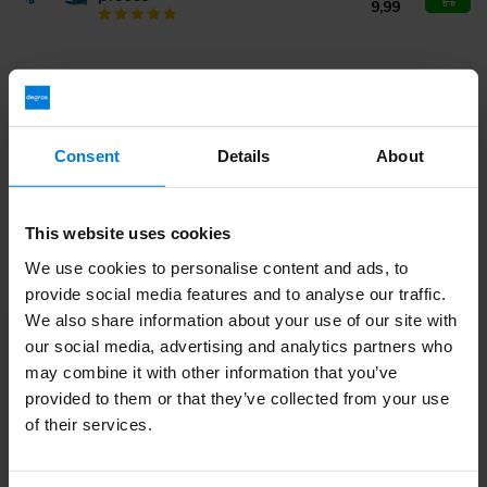
9,99
Vous avez des questions sur ce produit ?
Ou avez-vous besoin d'aide pour votre commande?
Contactez notre
Service client
ou appelez
+ 31 (0)30 203
Consent
Details
About
59 02
This website uses cookies
Vu(s) récemment
We use cookies to personalise content and ads, to
provide social media features and to analyse our traffic.
We also share information about your use of our site with
-6%
our social media, advertising and analytics partners who
may combine it with other information that you’ve
provided to them or that they’ve collected from your use
of their services.