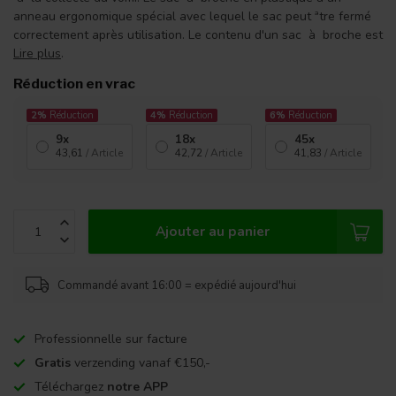
anneau ergonomique spécial avec lequel le sac peut ªtre fermé
correctement après utilisation. Le contenu d'un sac à broche est
Lire plus
.
Réduction en vrac
2%
Réduction
4%
Réduction
6%
Réduction
9x
18x
45x
43,61
/ Article
42,72
/ Article
41,83
/ Article
Ajouter au panier
Commandé avant 16:00 = expédié aujourd'hui
Professionnelle sur facture
Gratis
verzending vanaf €150,-
Téléchargez
notre APP