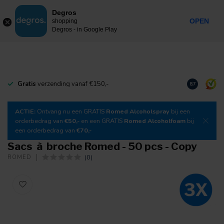
0
Degros
Taxes incluses
MENU
OPEN
shopping
Degros - in Google Play
Gratis
verzending vanaf €150,-
Téléchargez
8.7
ACTIE:
Ontvang nu een GRATIS
Romed Alcoholspray
bij een
orderbedrag van
€50,-
en een GRATIS
Romed Alcoholfoam
bij
een orderbedrag van
€70,-
Sacs à broche Romed - 50 pcs - Copy
(0)
ROMED