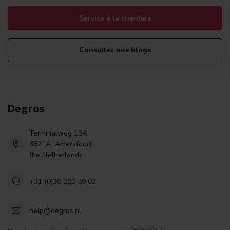
Service à la clientèle
Consultez nos blogs
Degros
Terminalweg 19A
3821AJ Amersfoort
the Netherlands
+31 (0)30 203 59 02
help@degros.nl