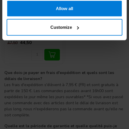
Allow all
Sacs à broche Romed -
50 pcs - Copy
Customize
Deliverytime
44,50
47,50
Que dois-je payer en frais d'expédition et quels sont les
délais de livraison?
Les frais d'expédition s'élèvent à 7,95 € (FR) et sont gratuits à
partir de 150 €. Les commandes passées avant 16h00 sont
expédiées le jour même les jours ouvrables* *Si vous avez passé
une commande avec des articles dont le délai de livraison est
plus long, nous n'expédierons pas la commande avant qu'elle ne
soit complète.
Quelle est la période de garantie et quelle qualité puis-je