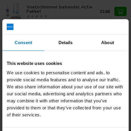
Voetschimmel behandel Actie
Pakket
32,66
Heb je vragen over dit product?
Consent
Details
About
Of heb je hulp nodig bij je bestelling? Neem contact op via
mail met onze
Klantenservice
of bel
+31 (0)30 203 59 02
This website uses cookies
We use cookies to personalise content and ads, to
Recent bekeken
provide social media features and to analyse our traffic.
We also share information about your use of our site with
our social media, advertising and analytics partners who
16%
may combine it with other information that you’ve
provided to them or that they’ve collected from your use
of their services.