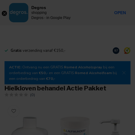
0
Degros
Incl. btw
MENU
OPEN
shopping
Degros - in Google Play
Gratis
verzending vanaf €150,-
Download
o
8.7
ACTIE:
Ontvang nu een GRATIS
Romed Alcoholspray
bij een
orderbedrag van
€50,-
en een GRATIS
Romed Alcoholfoam
bij
een orderbedrag van
€70,-
Hielkloven behandel Actie Pakket
(0)