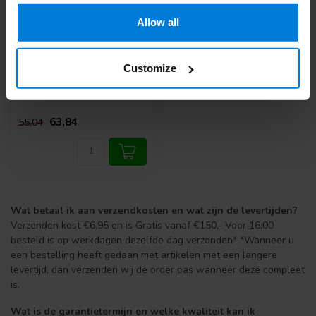
Allow all
Hielkloven behandel
Actie Pakket
Customize
Deliverytime
63,84
55,04
Wat betaal ik aan verzendkosten en wat zijn de levertijden?
Verzenden kost €6,95 en is Gratis vanaf €150,- Voor 16:00
besteld is op werkdagen dezelfde dag verzonden* *Wanneer u
een bestelling heeft gedaan met artikelen met een langere
levertijd, dan verzenden wij de order pas wanneer deze compleet
is.
Wat is de garantietermijn en welke kwaliteit kan ik