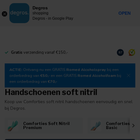
0
Degros
Incl. btw
MENU
OPEN
shopping
Degros - in Google Play
Gratis
verzending vanaf €150,-
Download
o
8.7
ACTIE:
Ontvang nu een GRATIS
Romed Alcoholspray
bij een
orderbedrag van
€50,-
en een GRATIS
Romed Alcoholfoam
bij
een orderbedrag van
€70,-
Handschoenen soft nitril
Koop uw Comforties soft nitril handschoenen eenvoudig en snel
bij Degros.
Comforties Soft Nitril
Comforties Soft 
Premium
Basic