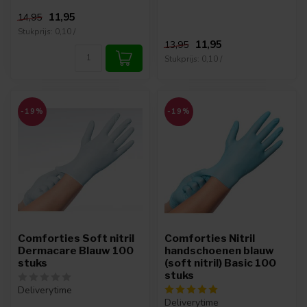
11,95
14,95
Stukprijs: 0,10 /
11,95
13,95
Stukprijs: 0,10 /
-19%
-19%
Comforties Soft nitril
Comforties Nitril
Dermacare Blauw 100
handschoenen blauw
stuks
(soft nitril) Basic 100
stuks
Deliverytime
Deliverytime