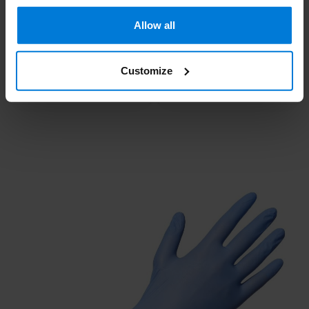
Deliverytime
Allow all
10,95
10,95
15,95
15,95
Stukprijs: 0,11 /
Stukprijs: 0,10 /
Customize