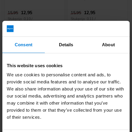
12,95
12,95
15,95
15,95
Stukprijs: 0,10 /
Stukprijs: 0,11 /
Consent
Details
About
-31%
-31%
This website uses cookies
We use cookies to personalise content and ads, to
provide social media features and to analyse our traffic.
We also share information about your use of our site with
our social media, advertising and analytics partners who
may combine it with other information that you’ve
Comforties Nitril
Comforties Soft nitril
provided to them or that they’ve collected from your use
handschoenen (soft
Glamour Goud 100
of their services.
nitril) Basic wit 100
stuks
stuks
Deliverytime