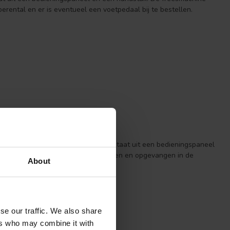
oerental en er is eventueel een voetpedaal bij te bestellen.
uigsysteem. Het freesapparaat bestaat uit een bedieningspaneel
van de nagels wordt direct opgezogen en opgevangen in de
About
se our traffic. We also share
ers who may combine it with