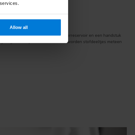
 services.
Allow all
tal kan worden ingesteld, een waterreservoir en een handstuk
agels gekoeld tijdens het frezen en worden stofdeeltjes meteen