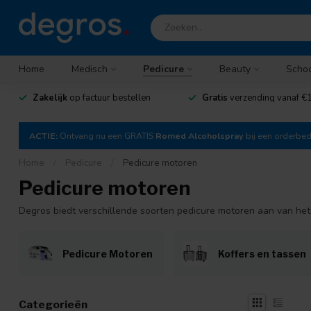
Home
Medisch
Pedicure
Beauty
Scho
Zakelijk
op factuur bestellen
Gratis
verzending vanaf €1
ACTIE:
Ontvang nu een GRATIS
Romed Alcoholspray
bij een orderbe
Home
/
Pedicure
/
Pedicure motoren
Pedicure motoren
Degros biedt verschillende soorten pedicure motoren aan van het
Pedicure Motoren
Koffers en tassen
Categorieën