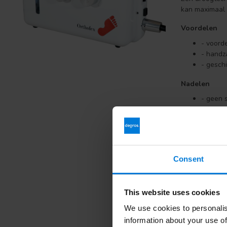
kan maximaal 4
Voordelen
- voord
- handz
- geschi
Nadelen
- geen 
- frees
Droogtec
Deze pedicure
met een verv
Consent
stofzak.
Voordelen
This website uses cookies
- hygië
- geschi
We use cookies to personalis
information about your use of