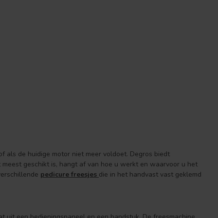
 of als de huidige motor niet meer voldoet. Degros biedt
 meest geschikt is, hangt af van hoe u werkt en waarvoor u het
verschillende
pedicure freesjes
die in het handvast vast geklemd
at uit een bedieningspaneel en een handstuk. De freesmachine