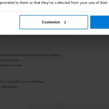
 provided to them or that they’ve collected from your use of their
kjes nodig
oppervlak wordt snel heet
iek pedicuremotor
Customize
ek pedicuremotor bestaat uit een bedieningspaneel waarop het toeren
dje. Door dit fijne geïntregreerde sproeisysteem worden de huid en n
 comfortabel voor de klant door koeling
nisch werken
laat direct neer
er in aanschaf en onderhoud
r handzaam