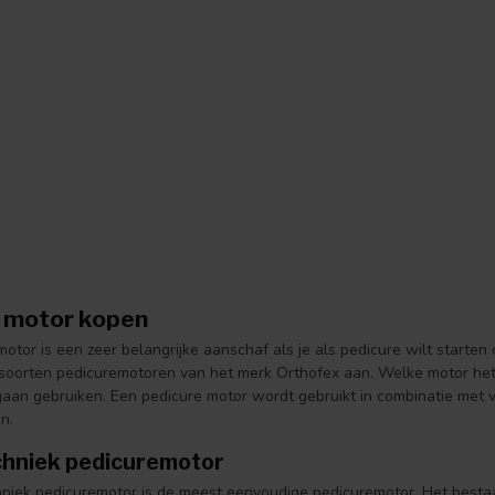
 motor kopen
otor is een zeer belangrijke aanschaf als je als pedicure wilt starten
 soorten pedicuremotoren van het merk Orthofex aan. Welke motor het
gaan gebruiken. Een pedicure motor wordt gebruikt in combinatie met 
en.
hniek pedicuremotor
niek pedicuremotor is de meest eenvoudige pedicuremotor. Het besta