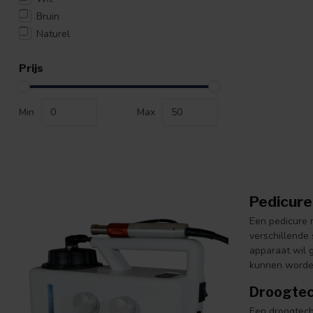
Bruin
Naturel
Prijs
Min
Max
Pedicure
Een pedicure m
verschillende
apparaat wil 
kunnen word
Droogtec
Een droogtech