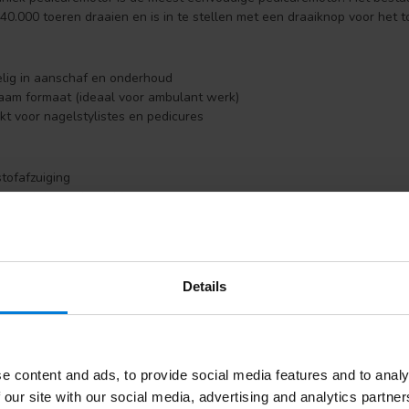
0.000 toeren draaien en is in te stellen met een draaiknop voor het t
elig in aanschaf en onderhoud
aam formaat (ideaal voor ambulant werk)
kt voor nagelstylistes en pedicures
stofafzuiging
oppervlak wordt snel heet
hniek pedicuremotor met stofafzuiging
motor werkt ook met de droogtechniek, maar heeft een ingebouwd afz
angbare
stofzakje
en een handstuk met een zuigingsmondje. Het stof 
Details
nisch werken door de stofafzuiging
kt voor nagelstylistes en pedicures
e content and ads, to provide social media features and to analy
 our site with our social media, advertising and analytics partn