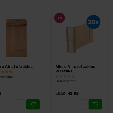
-8%
ro Air stofzakjes
Micro Air stofzakjes -
20 stuks
verytime
Deliverytime
9
43,99
48,00