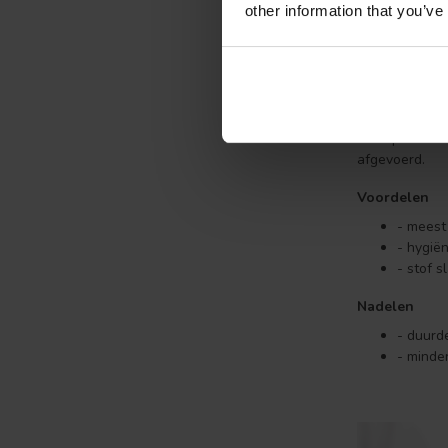
Nadelen
other information that you’ve
- stofza
- frees
Nattechn
Een nattechni
met sproeimon
afgevoerd.
Voordelen
- meest
- hygië
- stof s
Nadelen
- duurd
- minde