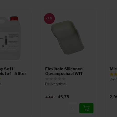
-7%
ay Soft
Flexibele Siliconen
Mic
stof - 5 liter
Opvangschaal WIT
Deli
e
Deliverytime
45,75
2,9
49,41