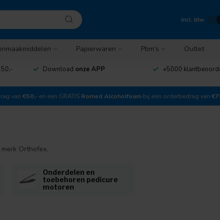
Incl. btw
onmaakmiddelen
Papierwaren
Pbm's
Outlet
50,-
Download
onze APP
+5000 klantbeoord
drag van
€50,-
en een GRATIS
Romed Alcoholfoam
bij een orderbedrag van
€7
 merk Orthofex.
Onderdelen en
toebehoren pedicure
motoren