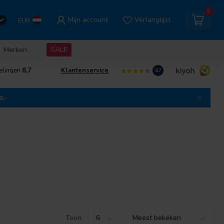
0
Mijn account
Verlanglijst
EUR
Merken
SALE
elingen
8,7
Klantenservice
8.7
0,-
Toon: