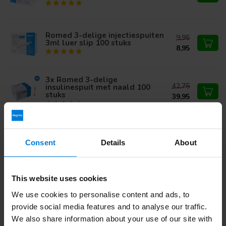
Romed 3-delige injectiespuiten
9,95
3ml luer slip 100 stuks
8,95
3x Romed 3-delige
42,75
insulinespuit met naald 100
stuks
39,95
Degros Insulinepakket -
17,50
Alcoholdoekjes
Consent
Details
About
16,45
This website uses cookies
Heb je vragen over dit product?
We use cookies to personalise content and ads, to
Of heb je hulp nodig bij je bestelling? Neem contact op via
provide social media features and to analyse our traffic.
mail met onze
Klantenservice
of bel
+31 (0)30 203 59 02
We also share information about your use of our site with