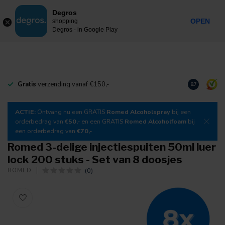
0
Degros
Incl. btw
MENU
OPEN
shopping
Degros - in Google Play
Gratis
verzending vanaf €150,-
Download
o
8.7
ACTIE:
Ontvang nu een GRATIS
Romed Alcoholspray
bij een
orderbedrag van
€50,-
en een GRATIS
Romed Alcoholfoam
bij
een orderbedrag van
€70,-
Romed 3-delige injectiespuiten 50ml luer
lock 200 stuks - Set van 8 doosjes
(0)
ROMED