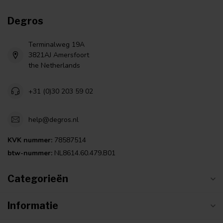
Degros
Terminalweg 19A
3821AJ Amersfoort
the Netherlands
+31 (0)30 203 59 02
help@degros.nl
KVK nummer:
78587514
btw-nummer:
NL8614.60.479.B01
Categorieën
Informatie