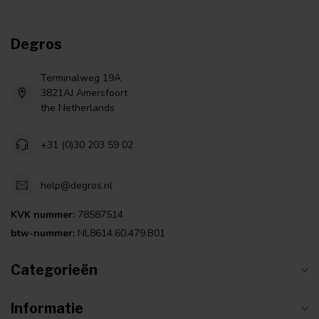
Degros
Terminalweg 19A
3821AJ Amersfoort
the Netherlands
+31 (0)30 203 59 02
help@degros.nl
KVK nummer:
78587514
btw-nummer:
NL8614.60.479.B01
Categorieën
Informatie