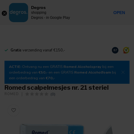
0
Degros
Incl. btw
MENU
OPEN
shopping
Degros - in Google Play
Gratis
verzending vanaf €150,-
Download
o
8.7
ACTIE:
Ontvang nu een GRATIS
Romed Alcoholspray
bij een
orderbedrag van
€50,-
en een GRATIS
Romed Alcoholfoam
bij
een orderbedrag van
€70,-
Romed scalpelmesjes nr. 21 steriel
(0)
ROMED