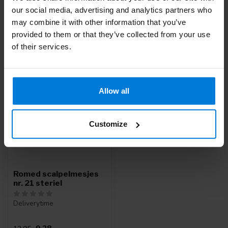
mail met onze
Klantenservice
of bel
+31 (0)30 203 59 02
our social media, advertising and analytics partners who
may combine it with other information that you’ve
provided to them or that they’ve collected from your use
of their services.
Recent bekeken
-28%
Allow all
Customize
Romed scalpelmesjes
nr. 21 steriel
Deliverytime