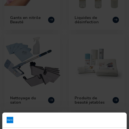
Gants en nitrile
Liquides de
Beauté
désinfection
Nettoyage du
Produits de
salon
beauté jetables