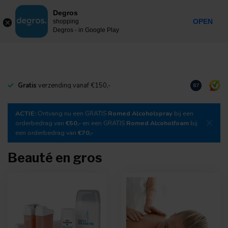
0
Degros
Taxes incluses
MENU
OPEN
shopping
Degros - in Google Play
Gratis
verzending vanaf €150,-
Téléchargez
8.7
ACTIE:
Ontvang nu een GRATIS
Romed Alcoholspray
bij een
orderbedrag van
€50,-
en een GRATIS
Romed Alcoholfoam
bij
een orderbedrag van
€70,-
Beauté en gros