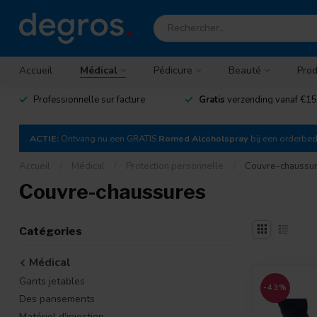
Accueil
Médical
Pédicure
Beauté
Prod
Professionnelle sur facture
Gratis
verzending vanaf €15
ACTIE:
Ontvang nu een GRATIS
Romed Alcoholspray
bij een orderbe
Accueil
/
Médical
/
Protection personnelle
/
Couvre-chaussu
Couvre-chaussures
Catégories
Médical
Gants jetables
-43%
Des pansements
Matériel d'injection