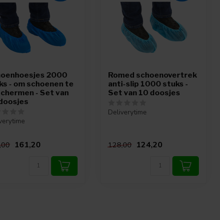
oenhoesjes 2000
Romed schoenovertrek
ks - om schoenen te
anti-slip 1000 stuks -
chermen - Set van
Set van 10 doosjes
doosjes
Deliverytime
verytime
161,20
124,20
,00
128,00