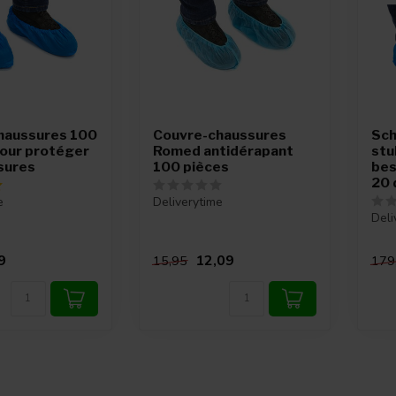
haussures 100
Couvre-chaussures
Sch
pour protéger
Romed antidérapant
stu
sures
100 pièces
bes
20 
e
Deliverytime
Deli
9
12,09
15,95
179