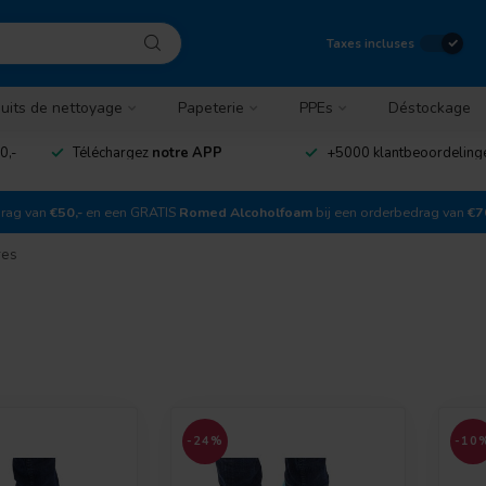
Taxes incluses
uits de nettoyage
Papeterie
PPEs
Déstockage
0,-
Téléchargez
notre APP
+5000 klantbeoordelin
drag van
€50,-
en een GRATIS
Romed Alcoholfoam
bij een orderbedrag van
€7
res
-24%
-10