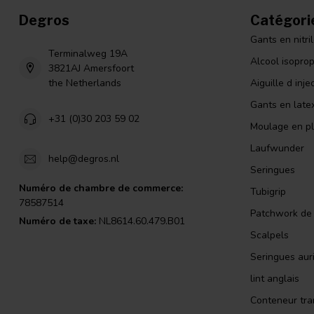
Degros
Catégori
Gants en nitri
Terminalweg 19A
Alcool isopro
3821AJ Amersfoort
the Netherlands
Aiguille d inje
Gants en late
+31 (0)30 203 59 02
Moulage en pl
Laufwunder
help@degros.nl
Seringues
Numéro de chambre de commerce:
Tubigrip
78587514
Patchwork de l
Numéro de taxe:
NL8614.60.479.B01
Scalpels
Seringues auri
lint anglais
Conteneur tra