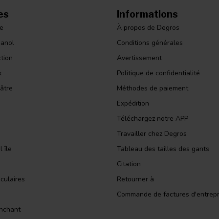
es
Informations
le
À propos de Degros
panol
Conditions générales
ction
Avertissement
x
Politique de confidentialité
âtre
Méthodes de paiement
Expédition
Téléchargez notre APP
Travailler chez Degros
 île
Tableau des tailles des gants
Citation
culaires
Retourner à
Commande de factures d'entrepr
nchant