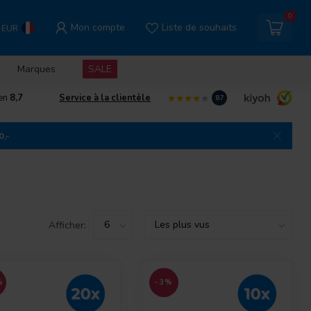
0
Mon compte
Liste de souhaits
EUR
Marques
SALE
gen
8,7
Service à la clientèle
8.7
0,-
Afficher:
%
-3%