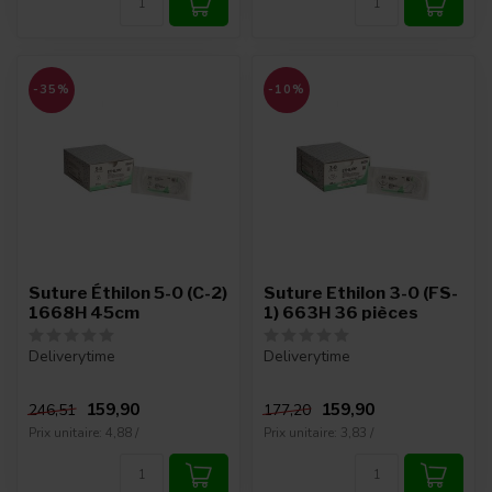
-35%
-10%
Suture Éthilon 5-0 (C-2)
Suture Ethilon 3-0 (FS-
1668H 45cm
1) 663H 36 pièces
Deliverytime
Deliverytime
159,90
159,90
246,51
177,20
Prix unitaire: 4,88 /
Prix unitaire: 3,83 /