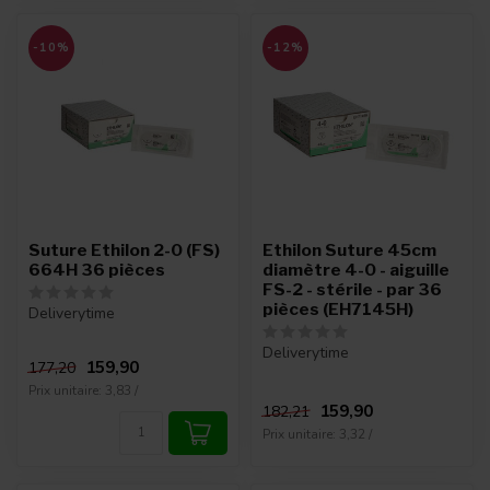
-10%
-12%
Suture Ethilon 2-0 (FS)
Ethilon Suture 45cm
664H 36 pièces
diamètre 4-0 - aiguille
FS-2 - stérile - par 36
pièces (EH7145H)
Deliverytime
Deliverytime
159,90
177,20
Prix unitaire: 3,83 /
159,90
182,21
Prix unitaire: 3,32 /