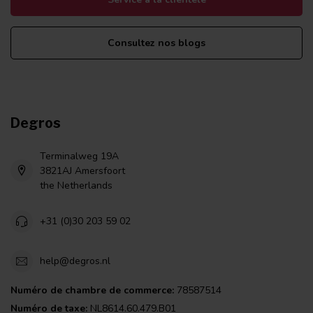
Consultez nos blogs
Degros
Terminalweg 19A
3821AJ Amersfoort
the Netherlands
+31 (0)30 203 59 02
help@degros.nl
Numéro de chambre de commerce:
78587514
Numéro de taxe:
NL8614.60.479.B01