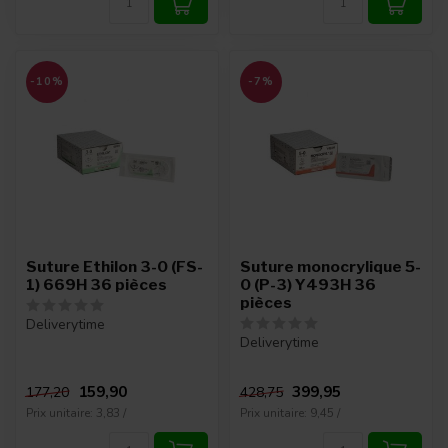
-10%
-7%
Suture Ethilon 3-0 (FS-
Suture monocrylique 5-
1) 669H 36 pièces
0 (P-3) Y493H 36
pièces
Deliverytime
Deliverytime
159,90
399,95
177,20
428,75
Prix unitaire: 3,83 /
Prix unitaire: 9,45 /