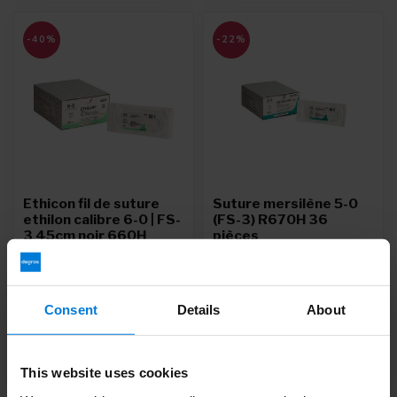
-40%
-22%
Ethicon fil de suture
Suture mersilène 5-0
ethilon calibre 6-0 | FS-
(FS-3) R670H 36
3 45cm noir 660H
pièces
stérile
Deliverytime
Deliverytime
Consent
Details
About
124,95
160,74
159,90
267,95
Prix unitaire: 3,47 /
This website uses cookies