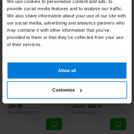
We use cookies to personalise content and ads, to
provide social media features and to analyse our traffic.
0%
We also share information about your use of our site with
our social media, advertising and analytics partners who
may combine it with other information that you’ve
provided to them or that they’ve collected from your use
of their services.
Suture mersilène 4-0
Suture mersilène 2-0
Allow all
(FS-2) EH7147H 36
(FS-1) EH7683H 36
pièces
pièces
Customize
Deliverytime
Deliverytime
164,95
160,74
160,74
Prix unitaire: 3,47 /
Prix unitaire: 3,47 /