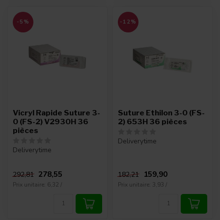
-5%
-12%
Vicryl Rapide Suture 3-
Suture Ethilon 3-0 (FS-
0 (FS-2) V2930H 36
2) 653H 36 pièces
pièces
Deliverytime
Deliverytime
278,55
159,90
292,81
182,21
Prix unitaire: 6,32 /
Prix unitaire: 3,93 /