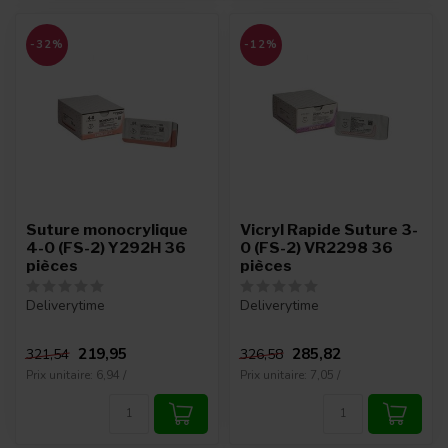
-32%
-12%
Suture monocrylique
Vicryl Rapide Suture 3-
4-0 (FS-2) Y292H 36
0 (FS-2) VR2298 36
pièces
pièces
Deliverytime
Deliverytime
219,95
285,82
321,54
326,58
Prix unitaire: 6,94 /
Prix unitaire: 7,05 /