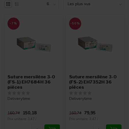
-7%
-50%
Suture mersilène 3-0
Suture mersilène 3-0
(FS-1) EH7684H 36
(FS-2) EH7352H 36
pièces
pièces
Deliverytime
Deliverytime
150,18
79,95
160,74
160,74
Prix unitaire: 3,47 /
Prix unitaire: 3,47 /