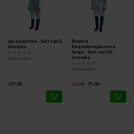
Jas schorten - Set van 5
Romed
doosjes
bezoekersjassen x-
large - Set van 50
doosjes
Deliverytime
Deliverytime
107,65
75,00
147,50