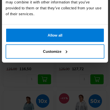
may combine it with other information that you’ve
provided to them or that they’ve collected from your use
of their services.
Romed
Romed
Allow all
bezoekersjassen xx-
bezoekersjassen large
large - Set van 50
- Set van 50 doosjes
doosjes
Customize
Deliverytime
Deliverytime
116,50
127,72
125,00
125,00
-49%