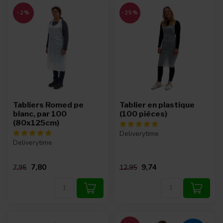
-2%
-25%
Tabliers Romed pe
Tablier en plastique
blanc, par 100
(100 pièces)
(80x125cm)
Deliverytime
Deliverytime
7,80
9,74
7,95
12,95