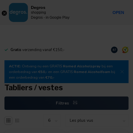
0
Degros
Taxes incluses
MENU
OPEN
shopping
Degros - in Google Play
Gratis
verzending vanaf €150,-
Téléchargez
8.7
ACTIE:
Ontvang nu een GRATIS
Romed Alcoholspray
bij een
orderbedrag van
€50,-
en een GRATIS
Romed Alcoholfoam
bij
een orderbedrag van
€70,-
Tabliers / vestes
Filtres