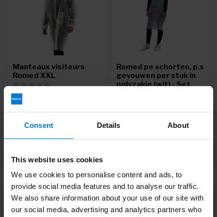
Manteaux visiteurs
Romed pe schorten, p.s
Romed XXL
gevouwen per stuk in
polyzakje (wit) - Set
van 10 zakken
Deliverytime
Deliverytime
Consent
Details
About
2,56
97,34
99,50
This website uses cookies
We use cookies to personalise content and ads, to
provide social media features and to analyse our traffic.
-7%
2%
We also share information about your use of our site with
our social media, advertising and analytics partners who