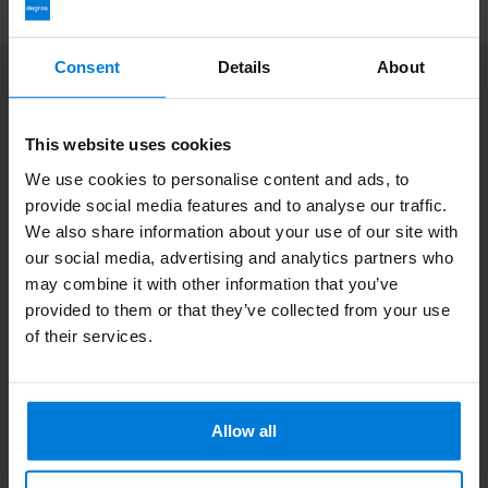
Consent
Details
About
Abonnez-vous à notre infolettre
Restez à jour avec nos dernières offres
This website uses cookies
We use cookies to personalise content and ads, to
provide social media features and to analyse our traffic.
We also share information about your use of our site with
Informations additionnelles
our social media, advertising and analytics partners who
Si vous avez des questions, veuillez contacter notre équipe du
may combine it with other information that you’ve
service clientèle. Ou consultez nos blogs informatifs.
provided to them or that they’ve collected from your use
of their services.
Service à la clientèle
Consultez nos blogs
Allow all