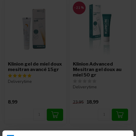
-21%
Klinion gel de miel doux
Klinion Advanced
mesitran avancé 15gr
Mesitran gel doux au
miel 50 gr
Deliverytime
Deliverytime
8,99
18,99
23,95