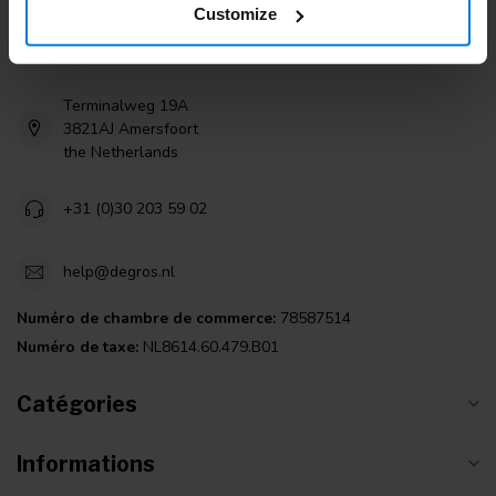
Customize
Degros
Terminalweg 19A
3821AJ Amersfoort
the Netherlands
+31 (0)30 203 59 02
help@degros.nl
Numéro de chambre de commerce:
78587514
Numéro de taxe:
NL8614.60.479.B01
Catégories
Informations