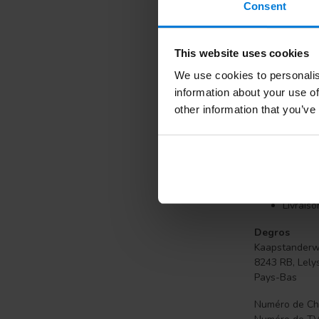
Consent
nombreuses cr
prêts pour l'
nous pouvons 
This website uses cookies
Nos
blogs de
We use cookies to personalis
sur les soins 
information about your use of
sur
ongles fo
other information that you’ve
Degros -
Nous li
Excellen
Membre 
Applica
Livraiso
Degros
Kaapstander
8243 RB, Lely
Pays-Bas
Numéro de Ch