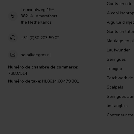
Gants en nitri
Terminalweg 19A
Alcool isopro
3821AJ Amersfoort
the Netherlands
Aiguille d inje
Gants en late
+31 (0)30 203 59 02
Moulage en pl
Laufwunder
help@degros.nl
Seringues
Numéro de chambre de commerce:
Tubigrip
78587514
Patchwork de l
Numéro de taxe:
NL8614.60.479.B01
Scalpels
Seringues auri
lint anglais
Conteneur tra