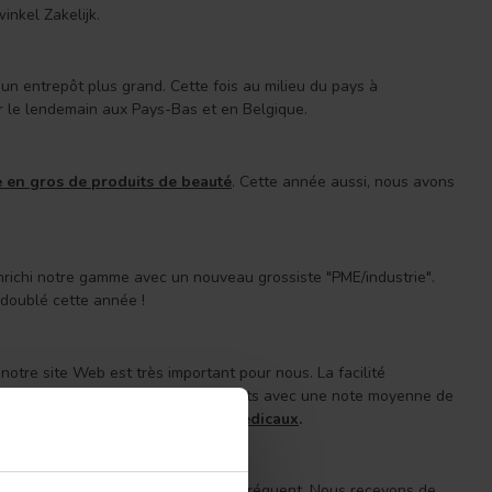
nkel Zakelijk.
n entrepôt plus grand. Cette fois au milieu du pays à
r le lendemain aux Pays-Bas et en Belgique.
e en gros de produits de beauté
. Cette année aussi, nous avons
ichi notre gamme avec un nouveau grossiste "PME/industrie".
doublé cette année !
otre site Web est très important pour nous. La facilité
intenant 3500 avis clients indépendants avec une note moyenne de
 de
gants en nitrile
, et
masques médicaux
.
ébut. Nos clients en font un usage fréquent. Nous recevons de