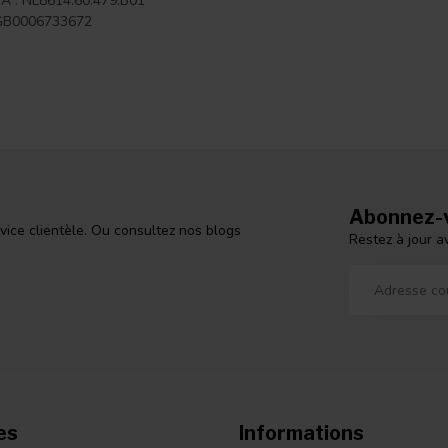
A : NL8614.60.479.B01
NGB0006733672
Abonnez-v
vice clientèle. Ou consultez nos blogs
Restez à jour a
es
Informations