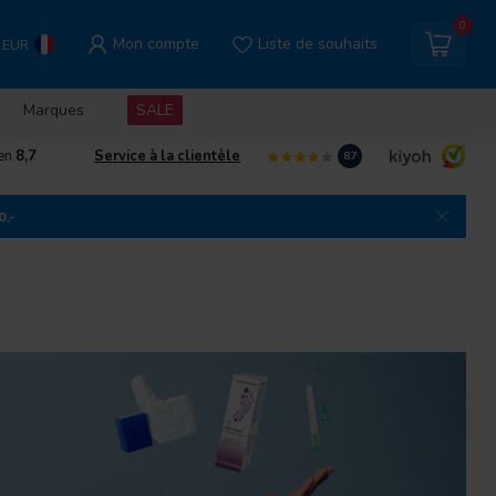
0
Mon compte
Liste de souhaits
EUR
Marques
SALE
gen
8,7
Service à la clientèle
8.7
0,-