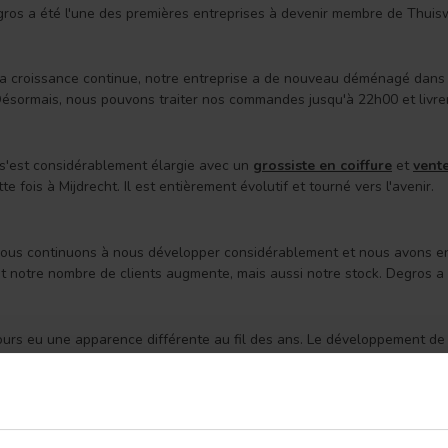
ros a été l'une des premières entreprises à devenir membre de Thuiswi
sa croissance continue, notre entreprise a de nouveau déménagé dans u
ésormais, nous pouvons traiter nos commandes jusqu'à 22h00 et livre
'est considérablement élargie avec un
grossiste en coiffure
et
vent
e fois à Mijdrecht. Il est entièrement évolutif et tourné vers l'avenir.
ous continuons à nous développer considérablement et nous avons enr
 notre nombre de clients augmente, mais aussi notre stock. Degros a 
urs eu une apparence différente au fil des ans. Le développement de n
du client doit primer. Tout comme notre service client. Nous avons ma
n sommes fiers ! Depuis 6 ans, nous sommes spécialisés dans la vente
sent
nous avons lancé notre APP et cela a été un succès immédiat dès le d