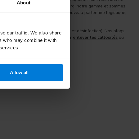
About
APP. Nous avons considérablement élargi notre gamme et sommes
s situés à Lelystad. Avec notre nouveau partenaire logistique,
s le domaine de l'Alcool (nettoyage et désinfection). Nos blogs
se our traffic. We also share
 Par exemple, consultez notre blog sur
enlever les callosités
ou
ers who may combine it with
 services.
Allow all