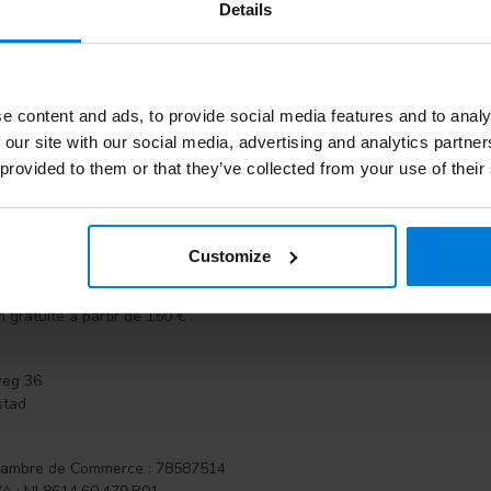
Details
itiques positives via Google, KiYoh, Facebook et à propos de notre 
avenir ! Avec un autre déménagement début 2022, nous sommes désormai
expédier rapidement et bien dans toute l'Europe.
 connaissances
sont très populaires ! Nous sommes le spécialiste dan
e content and ads, to provide social media features and to analy
des pieds sont également très lus et aussi très bien trouvés en ligne.
 our site with our social media, advertising and analytics partn
ngiques
.
 provided to them or that they’ve collected from your use of their
 La commodité à votre avantage
vrons rapidement, commandé avant 22h00, expédié aujourd'hui.
t service client, plus de 5 000 avis clients Kiyoh
Customize
de la boutique en ligne Keurmerk
tion de commande Degros (IOS et Android)
n gratuite à partir de 150 €
weg 36
stad
ambre de Commerce : 78587514