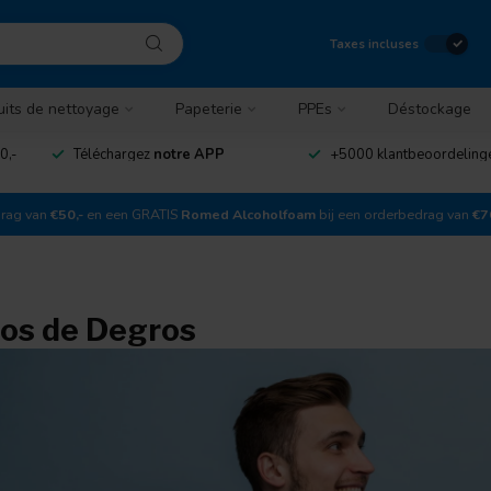
Taxes incluses
uits de nettoyage
Papeterie
PPEs
Déstockage
0,-
Téléchargez
notre APP
+5000 klantbeoordelin
drag van
€50,-
en een GRATIS
Romed Alcoholfoam
bij een orderbedrag van
€7
os de Degros