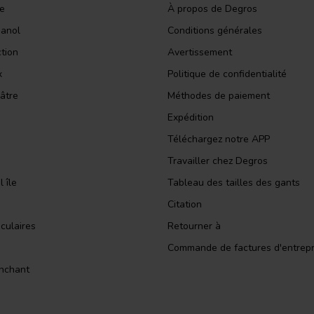
le
À propos de Degros
panol
Conditions générales
ction
Avertissement
x
Politique de confidentialité
âtre
Méthodes de paiement
Expédition
Téléchargez notre APP
Travailler chez Degros
 île
Tableau des tailles des gants
Citation
culaires
Retourner à
Commande de factures d'entrepr
nchant