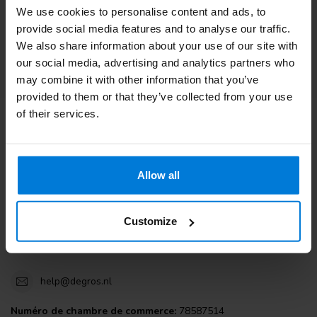
We use cookies to personalise content and ads, to
Service à la clientèle
provide social media features and to analyse our traffic.
We also share information about your use of our site with
Consultez nos blogs
our social media, advertising and analytics partners who
may combine it with other information that you’ve
provided to them or that they’ve collected from your use
of their services.
Degros
Terminalweg 19A
Allow all
3821AJ Amersfoort
the Netherlands
Customize
+31 (0)30 203 59 02
help@degros.nl
Numéro de chambre de commerce:
78587514