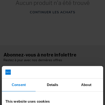
Aucun produit n'a été trouvé
CONTINUER LES ACHATS
Abonnez-vous à notre infolettre
Restez à jour avec nos dernières offres
Consent
Details
About
Informations additionnelles
Si vous avez des questions, veuillez contacter notre équipe du
service clientèle. Ou consultez nos blogs informatifs.
This website uses cookies