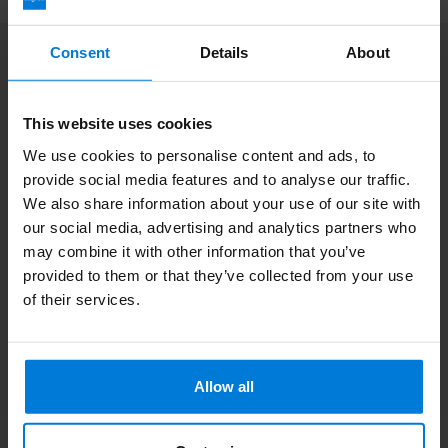
Consent
Details
About
Abonnez-vous à notre infolettre
Restez à jour avec nos dernières offres
This website uses cookies
We use cookies to personalise content and ads, to
provide social media features and to analyse our traffic.
We also share information about your use of our site with
Informations additionnelles
our social media, advertising and analytics partners who
Si vous avez des questions, veuillez contacter notre équipe du
service clientèle. Ou consultez nos blogs informatifs.
may combine it with other information that you’ve
provided to them or that they’ve collected from your use
of their services.
Service à la clientèle
Consultez nos blogs
Allow all