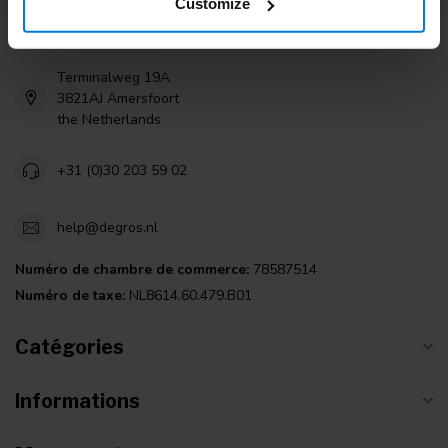
Customize
Degros
Terminalweg 19A
3821AJ Amersfoort
the Netherlands
+31 (0)30 203 59 02
help@degros.nl
Numéro de chambre de commerce:
78587514
Numéro de taxe:
NL8614.60.479.B01
Catégories
Informations