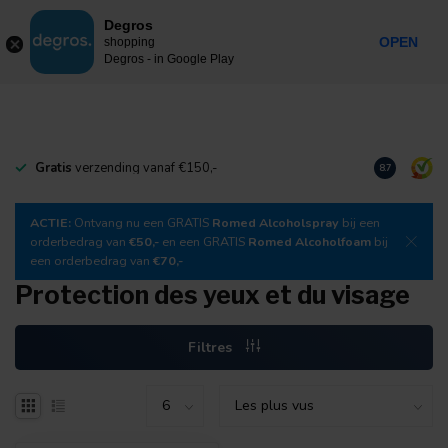
0
Degros
Taxes incluses
MENU
OPEN
shopping
Degros - in Google Play
Gratis
verzending vanaf €150,-
Téléchargez
8.7
ACTIE:
Ontvang nu een GRATIS
Romed Alcoholspray
bij een
orderbedrag van
€50,-
en een GRATIS
Romed Alcoholfoam
bij
een orderbedrag van
€70,-
Protection des yeux et du visage
Filtres