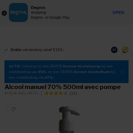
0
Degros
Taxes incluses
MENU
OPEN
shopping
Degros - in Google Play
Gratis
verzending vanaf €150,-
Téléchargez
8.7
ACTIE:
Ontvang nu een GRATIS
Romed Alcoholspray
bij een
orderbedrag van
€50,-
en een GRATIS
Romed Alcoholfoam
bij
een orderbedrag van
€70,-
Alcool manuel 70% 500ml avec pompe
(17)
AYSUN WELLNESS