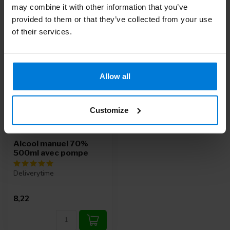
may combine it with other information that you’ve
Vu(s) récemment
provided to them or that they’ve collected from your use
of their services.
Allow all
Customize
Alcool manuel 70%
500ml avec pompe
Deliverytime
8,22