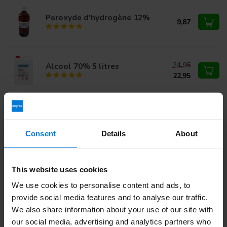
Peroxyde d'hydrogène 12%
9,87
24,95
Alcool 70% 5 litres
22,95
8,95
Alcool 70% 1ltr (5% isopropyl)
6,99
Consent
Details
About
This website uses cookies
Vous avez des questions sur ce produit ?
Ou avez-vous besoin d'aide pour votre commande?
We use cookies to personalise content and ads, to
Contactez notre
Service client
ou appelez
+ 31 (0)30 203
provide social media features and to analyse our traffic.
59 02
We also share information about your use of our site with
our social media, advertising and analytics partners who