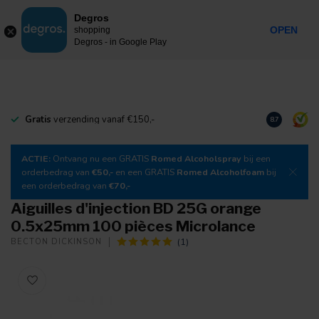
0
Degros
Taxes incluses
MENU
OPEN
shopping
Degros - in Google Play
Gratis
verzending vanaf €150,-
Téléchargez
8.7
ACTIE:
Ontvang nu een GRATIS
Romed Alcoholspray
bij een
orderbedrag van
€50,-
en een GRATIS
Romed Alcoholfoam
bij
een orderbedrag van
€70,-
Aiguilles d'injection BD 25G orange
0.5x25mm 100 pièces Microlance
(1)
BECTON DICKINSON