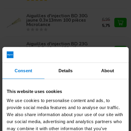
Aiguilles d'injection BD 30G
6,95
jaune 0.3x13mm 100 pièces
Microlance
5,75
Aiguilles d'injection BD 23G
bleu 0.6x40mm 100 pièces
15,68
Microlance
Consent
Details
About
Vous avez des questions sur ce produit ?
Ou avez-vous besoin d'aide pour votre commande?
This website uses cookies
Contactez notre
Service client
ou appelez
+ 31 (0)30 203
59 02
We use cookies to personalise content and ads, to
provide social media features and to analyse our traffic.
We also share information about your use of our site with
our social media, advertising and analytics partners who
Vu(s) récemment
may combine it with other information that you’ve