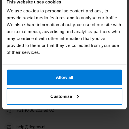
This website uses cookies
service clientèle. Ou consultez nos blogs informatifs.
We use cookies to personalise content and ads, to
provide social media features and to analyse our traffic.
Service à la clientèle
We also share information about your use of our site with
our social media, advertising and analytics partners who
Consultez nos blogs
may combine it with other information that you’ve
provided to them or that they’ve collected from your use
of their services.
Degros
Allow all
Terminalweg 19A
3821AJ Amersfoort
the Netherlands
Customize
+31 (0)30 203 59 02
help@degros.nl