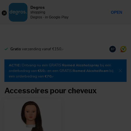
0
Degros
Taxes incluses
MENU
OPEN
shopping
Degros - in Google Play
Gratis
verzending vanaf €150,-
Téléchargez
8.7
ACTIE:
Ontvang nu een GRATIS
Romed Alcoholspray
bij een
orderbedrag van
€50,-
en een GRATIS
Romed Alcoholfoam
bij
een orderbedrag van
€70,-
Accessoires pour cheveux