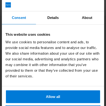
Consent
Details
About
Abonnez-vous à notre infolettre
Restez à jour avec nos dernières offres
This website uses cookies
We use cookies to personalise content and ads, to
provide social media features and to analyse our traffic.
We also share information about your use of our site with
our social media, advertising and analytics partners who
Informations additionnelles
may combine it with other information that you’ve
Si vous avez des questions, veuillez contacter notre équipe du
service clientèle. Ou consultez nos blogs informatifs.
provided to them or that they’ve collected from your use
of their services.
Service à la clientèle
Consultez nos blogs
Allow all