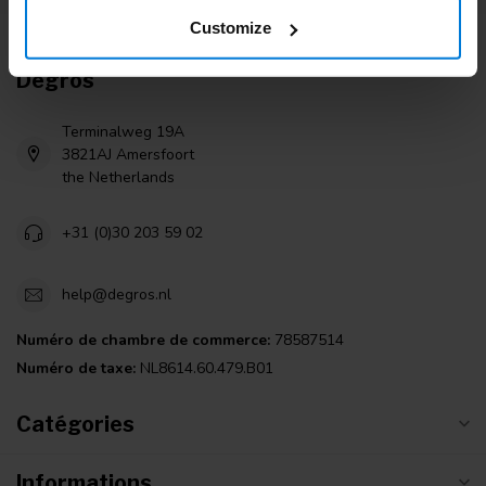
Customize
Degros
Terminalweg 19A
3821AJ Amersfoort
the Netherlands
+31 (0)30 203 59 02
help@degros.nl
Numéro de chambre de commerce:
78587514
Numéro de taxe:
NL8614.60.479.B01
Catégories
Informations