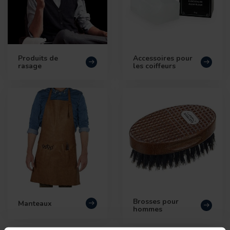
Produits de
Accessoires pour
rasage
les coiffeurs
Brosses pour
Manteaux
hommes