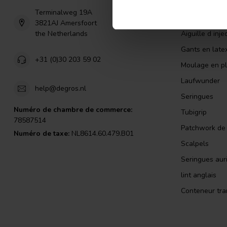
Gants en nitri
Terminalweg 19A
Alcool isopro
3821AJ Amersfoort
the Netherlands
Aiguille d inje
Gants en late
+31 (0)30 203 59 02
Moulage en pl
Laufwunder
help@degros.nl
Seringues
Numéro de chambre de commerce:
Tubigrip
78587514
Patchwork de l
Numéro de taxe:
NL8614.60.479.B01
Scalpels
Seringues auri
lint anglais
Conteneur tra