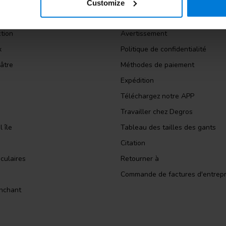
le
À propos de Degros
Customize
panol
Conditions générales
ction
Avertissement
x
Politique de confidentialité
âtre
Méthodes de paiement
Expédition
Téléchargez notre APP
Travailler chez Degros
 île
Tableau des tailles des gants
Citation
culaires
Retourner à
Commande de factures d'entrepr
nchant