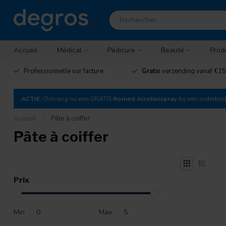
Accueil
Médical
Pédicure
Beauté
Prod
Professionnelle sur facture
Gratis
verzending vanaf €15
ACTIE:
Ontvang nu een GRATIS
Romed Alcoholspray
bij een orderbe
Accueil
/
Pâte à coiffer
Pâte à coiffer
Prix
Min
Max