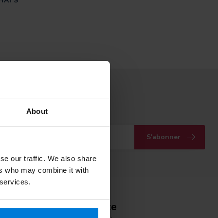
HATS
ous à notre infolettre
About
vec nos dernières offres
S'abonner
se our traffic. We also share
ers who may combine it with
 services.
Mon compte