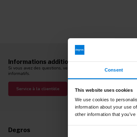
Informations additionnelles
Si vous avez des questions, veuillez contacter notre équipe du ser
Consent
informatifs.
Service à la clientèle
Consultez nos blogs
This website uses cookies
We use cookies to personalis
information about your use of
other information that you’ve
Degros
Catégori