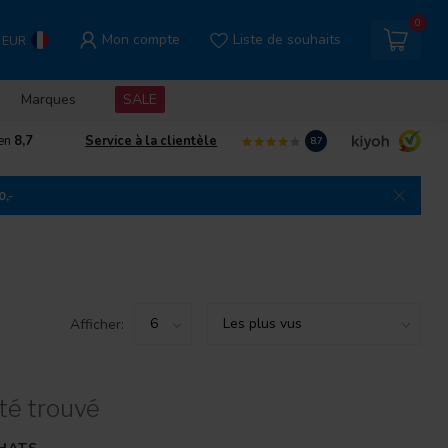
0
Mon compte
Liste de souhaits
EUR
Marques
SALE
gen
8,7
Service à la clientèle
8.7
0,-
Afficher:
té trouvé