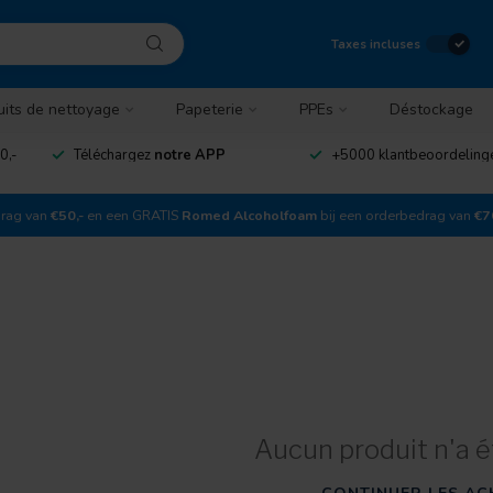
Taxes incluses
uits de nettoyage
Papeterie
PPEs
Déstockage
0,-
Téléchargez
notre APP
+5000 klantbeoordelin
drag van
€50,-
en een GRATIS
Romed Alcoholfoam
bij een orderbedrag van
€7
Aucun produit n'a é