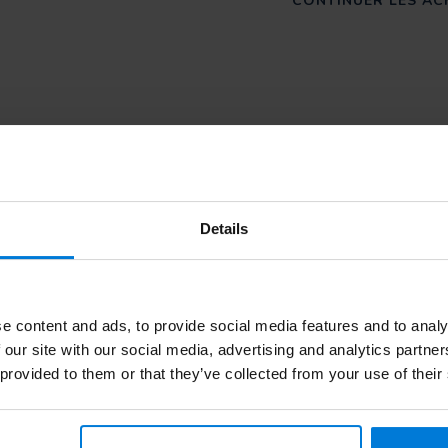
CONTINUER LES AC
Abonnez-v
vice clientèle. Ou consultez nos blogs
Details
Restez à jour a
e content and ads, to provide social media features and to analy
 our site with our social media, advertising and analytics partn
 provided to them or that they’ve collected from your use of their
es
Informations