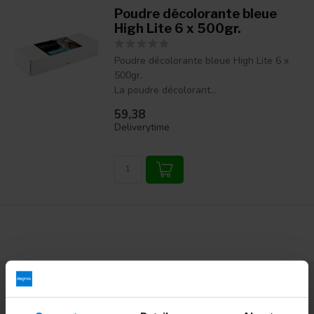
Poudre décolorante bleue
High Lite 6 x 500gr.
Poudre décolorante bleue High Lite 6 x
500gr.
La poudre décolorant...
59,38
Deliverytime
Abonnez-vous à notre infolettre
Restez à jour avec nos dernières offres