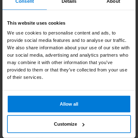
Consent
Details
About
This website uses cookies
We use cookies to personalise content and ads, to
Informations additionnelles
provide social media features and to analyse our traffic.
Si vous avez des questions, veuillez contacter notre équipe du
service clientèle. Ou consultez nos blogs informatifs.
We also share information about your use of our site with
our social media, advertising and analytics partners who
may combine it with other information that you’ve
Service à la clientèle
provided to them or that they’ve collected from your use
of their services.
Consultez nos blogs
Allow all
Degros
Customize
Terminalweg 19A