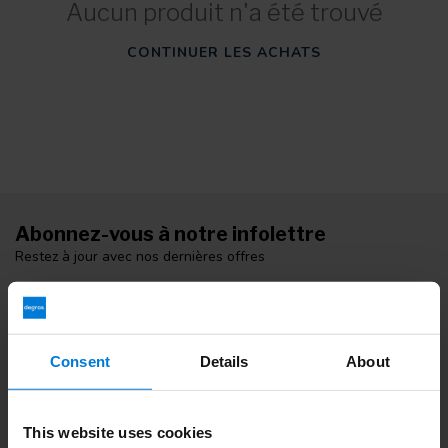
Aucun produit n'a été trouvé
CONTINUER LES ACHATS
Abonnez-vous à notre infolettre
Restez à jour avec nos dernières offres
Consent
Details
About
Informations additionnelles
Si vous avez des questions, veuillez contacter notre équipe du
service clientèle. Ou consultez nos blogs informatifs.
This website uses cookies