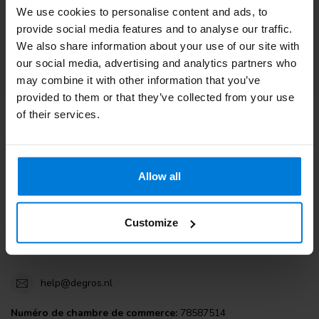
We use cookies to personalise content and ads, to
Service à la clientèle
provide social media features and to analyse our traffic.
We also share information about your use of our site with
Consultez nos blogs
our social media, advertising and analytics partners who
may combine it with other information that you’ve
provided to them or that they’ve collected from your use
of their services.
Degros
Terminalweg 19A
Allow all
3821AJ Amersfoort
the Netherlands
Customize
+31 (0)30 203 59 02
help@degros.nl
Numéro de chambre de commerce:
78587514