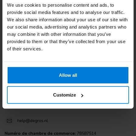
We use cookies to personalise content and ads, to
Service à la clientèle
provide social media features and to analyse our traffic.
We also share information about your use of our site with
Consultez nos blogs
our social media, advertising and analytics partners who
may combine it with other information that you’ve
provided to them or that they’ve collected from your use
of their services.
Degros
Terminalweg 19A
Allow all
3821AJ Amersfoort
the Netherlands
Customize
+31 (0)30 203 59 02
help@degros.nl
Numéro de chambre de commerce:
78587514