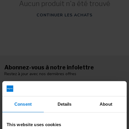
Aucun produit n'a été trouvé
CONTINUER LES ACHATS
Abonnez-vous à notre infolettre
Restez à jour avec nos dernières offres
Consent
Details
About
Informations additionnelles
Si vous avez des questions, veuillez contacter notre équipe du
service clientèle. Ou consultez nos blogs informatifs.
This website uses cookies