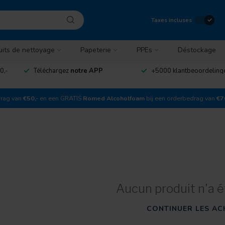
Taxes incluses
uits de nettoyage
Papeterie
PPEs
Déstockage
0,-
Téléchargez
notre APP
+5000 klantbeoordelin
drag van
€50,-
en een GRATIS
Romed Alcoholfoam
bij een orderbedrag van
€7
Aucun produit n'a é
CONTINUER LES AC