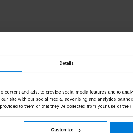
Abonnez-v
vice clientèle. Ou consultez nos blogs
Restez à jour a
Details
e content and ads, to provide social media features and to analy
 our site with our social media, advertising and analytics partn
 provided to them or that they’ve collected from your use of their
es
Informations
le
À propos de Degros
Customize