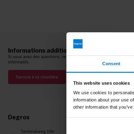
Informations additionnelles
Si vous avez des questions, veuillez contacter notre équipe du ser
informatifs.
Consent
Service à la clientèle
Consultez nos blogs
This website uses cookies
We use cookies to personalis
information about your use of
other information that you’ve
Degros
Catégori
Gants en nitri
Terminalweg 19A