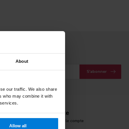
ous à notre infolettre
vec nos dernières offres
About
S'abonner
se our traffic. We also share
ers who may combine it with
 services.
Mon compte
Informations sur le compte
Allow all