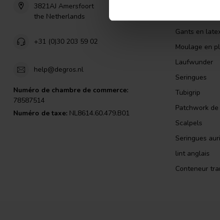
Alcool isopro
3821AJ Amersfoort
the Netherlands
Aiguille d inje
Gants en late
+31 (0)30 203 59 02
Moulage en pl
Laufwunder
help@degros.nl
Seringues
Numéro de chambre de commerce:
Tubigrip
78587514
Patchwork de l
Numéro de taxe:
NL8614.60.479.B01
Scalpels
Seringues auri
lint anglais
Conteneur tra