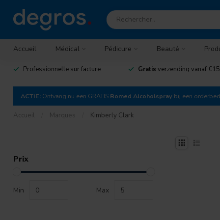
Accueil
Médical
Pédicure
Beauté
Prod
Professionnelle sur facture
Gratis
verzending vanaf €15
ACTIE:
Ontvang nu een GRATIS
Romed Alcoholspray
bij een orderbe
Accueil
/
Marques
/
Kimberly Clark
Prix
Min
Max