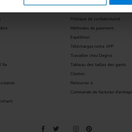
panol
Conditions générales
ction
Avertissement
x
Politique de confidentialité
âtre
Méthodes de paiement
Expédition
Téléchargez notre APP
Travailler chez Degros
 île
Tableau des tailles des gants
Citation
culaires
Retourner à
Commande de factures d'entrepr
nchant