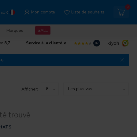
0
Mon compte
Liste de souhaits
EUR
Marques
SALE
gen
8,7
Service à la clientèle
8.7
0,-
Afficher:
té trouvé
HATS