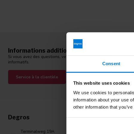
Informations additionnelles
Si vous avez des questions, veuillez contacter notre équipe du ser
informatifs.
Consent
Service à la clientèle
Consultez nos blogs
This website uses cookies
We use cookies to personalis
information about your use of
other information that you’ve
Degros
Catégori
Gants en nitri
Terminalweg 19A