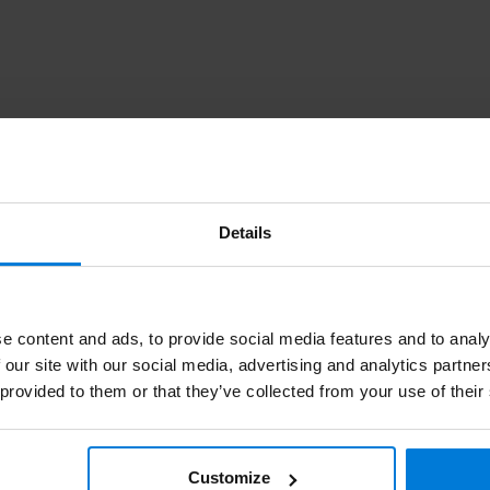
Abonnez-v
vice clientèle. Ou consultez nos blogs
Restez à jour a
Details
e content and ads, to provide social media features and to analy
 our site with our social media, advertising and analytics partn
 provided to them or that they’ve collected from your use of their
es
Informations
le
À propos de Degros
Customize