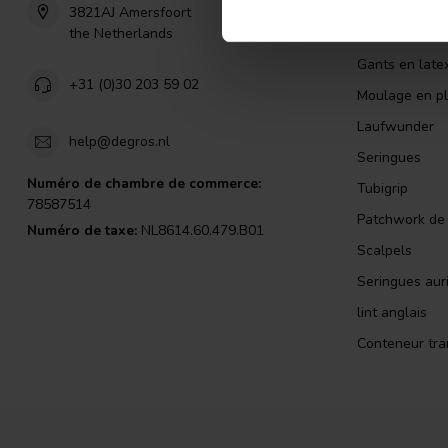
Alcool isopro
3821AJ Amersfoort
the Netherlands
Aiguille d inje
Gants en late
+31 (0)30 203 59 02
Moulage en pl
Laufwunder
help@degros.nl
Seringues
Numéro de chambre de commerce:
Tubigrip
78587514
Patchwork de l
Numéro de taxe:
NL8614.60.479.B01
Scalpels
Seringues auri
lint anglais
Conteneur tra