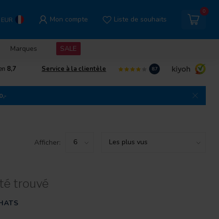
0
Mon compte
Liste de souhaits
EUR
Marques
SALE
gen
8,7
Service à la clientèle
8.7
0,-
Afficher:
té trouvé
HATS