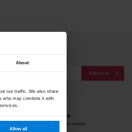
ous à notre infolettre
vec nos dernières offres
About
S'abonner
se our traffic. We also share
ers who may combine it with
 services.
Mon compte
Informations sur le compte
Allow all