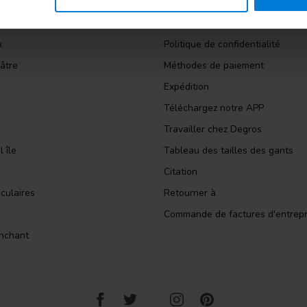
panol
Conditions générales
ction
Avertissement
x
Politique de confidentialité
âtre
Méthodes de paiement
Expédition
Téléchargez notre APP
Travailler chez Degros
 île
Tableau des tailles des gants
Citation
culaires
Retourner à
Commande de factures d'entrepr
nchant