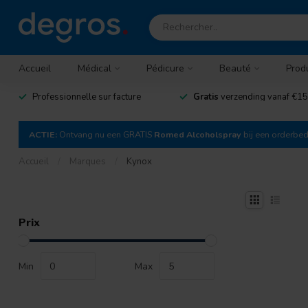
Accueil
Médical
Pédicure
Beauté
Prod
Professionnelle sur facture
Gratis
verzending vanaf €15
ACTIE:
Ontvang nu een GRATIS
Romed Alcoholspray
bij een orderbe
Accueil
/
Marques
/
Kynox
Prix
Min
Max