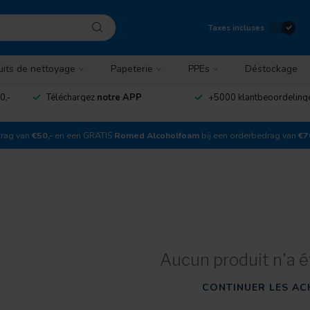
Taxes incluses
uits de nettoyage
Papeterie
PPEs
Déstockage
0,-
Téléchargez
notre APP
+5000 klantbeoordelin
drag van
€50,-
en een GRATIS
Romed Alcoholfoam
bij een orderbedrag van
€7
Aucun produit n'a é
CONTINUER LES AC