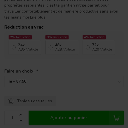
propriétés respirantes, c'est le gant en nitrile parfait pour
travailler confortablement et de manière productive sans avoir
les mains moi
Lire plus
.
Réduction en vrac
2%
Réduction
3%
Réduction
4%
Réduction
24x
48x
72x
7,35
/ Article
7,28
/ Article
7,20
/ Article
Faire un choix:
*
Tableau des tailles
Ajouter au panier