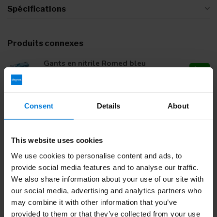
Spécifications
Produits connexes
Gants en nitrile Romed bleu
(premium) 100 pièces
21,37
Consent
Details
About
Vous avez des questions sur ce produit ?
Ou avez-vous besoin d'aide pour votre commande?
Contactez notre
Service client
ou appelez
+ 31 (0)30 203
This website uses cookies
59 02
We use cookies to personalise content and ads, to
provide social media features and to analyse our traffic.
We also share information about your use of our site with
Vu(s) récemment
our social media, advertising and analytics partners who
may combine it with other information that you’ve
provided to them or that they’ve collected from your use