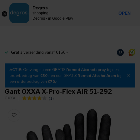
0
Degros
Taxes incluses
MENU
OPEN
shopping
Degros - in Google Play
Gratis
verzending vanaf €150,-
Téléchargez
8.7
ACTIE:
Ontvang nu een GRATIS
Romed Alcoholspray
bij een
orderbedrag van
€50,-
en een GRATIS
Romed Alcoholfoam
bij
een orderbedrag van
€70,-
Gant OXXA X-Pro-Flex AIR 51-292
(1)
OXXA