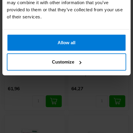
may combine it with other information that you’ve
provided to them or that they’ve collected from your use
of their services.
Allow all
Couche de contact en
Talon de bandage en
silicone Mepitel
mousse de silicone
8x10cm
mousse Kliniderm avec
Customize
bordure
Deliverytime
Deliverytime
61,96
64,27