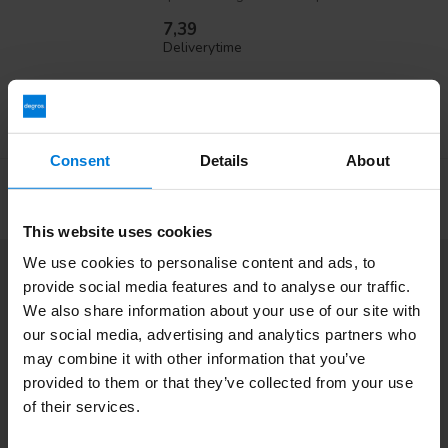
7,39
Deliverytime
Consent
Details
About
This website uses cookies
We use cookies to personalise content and ads, to
Abonnez-vous à notre infolettre
provide social media features and to analyse our traffic.
Restez à jour avec nos dernières offres
We also share information about your use of our site with
our social media, advertising and analytics partners who
may combine it with other information that you’ve
provided to them or that they’ve collected from your use
of their services.
Informations additionnelles