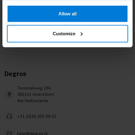
Si vous avez des questions, veuillez contacter notre équipe du
service clientèle. Ou consultez nos blogs informatifs.
Allow all
Service à la clientèle
Customize
Consultez nos blogs
Degros
Terminalweg 19A
3821AJ Amersfoort
the Netherlands
+31 (0)30 203 59 02
help@degros.nl