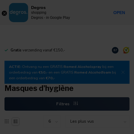
0
Degros
Taxes incluses
MENU
OPEN
shopping
Degros - in Google Play
Gratis
verzending vanaf €150,-
Téléchargez
8.7
ACTIE:
Ontvang nu een GRATIS
Romed Alcoholspray
bij een
orderbedrag van
€50,-
en een GRATIS
Romed Alcoholfoam
bij
een orderbedrag van
€70,-
Masques d'hygiène
Filtres