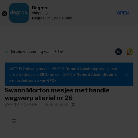
0
Degros
Taxes incluses
MENU
OPEN
shopping
Degros - in Google Play
Gratis
verzending vanaf €150,-
Téléchargez
8.7
ACTIE:
Ontvang nu een GRATIS
Romed Alcoholspray
bij een
orderbedrag van
€50,-
en een GRATIS
Romed Alcoholfoam
bij
een orderbedrag van
€70,-
Swann Morton mesjes met handle
wegwerp steriel nr 26
(0)
SWANN MORTON