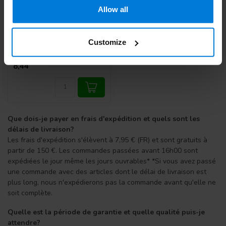
Allow all
Swann Morton mesjes
met handle wegwerp
steriel nr 26
Customize
8,44
Que dois-je payer en frais d'expédition et quels sont les
délais de livraison?
Les frais d'expédition s'élèvent à 7,95 € (FR) et sont gratuits à
partir de 150 €. Les commandes passées avant 16h00 sont
expédiées le jour même les jours ouvrables* *Si vous avez passé
une commande avec des articles dont le délai de livraison est
plus long, nous n'expédierons pas la commande avant qu'elle ne
soit complète.
Quelle est la période de garantie et quelle qualité puis-je
attendre?