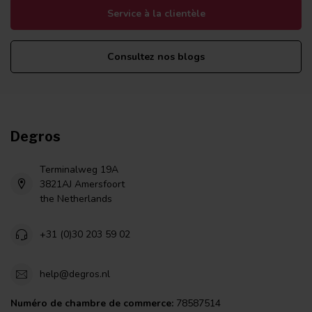
Service à la clientèle
Consultez nos blogs
Degros
Terminalweg 19A
3821AJ Amersfoort
the Netherlands
+31 (0)30 203 59 02
help@degros.nl
Numéro de chambre de commerce:
78587514