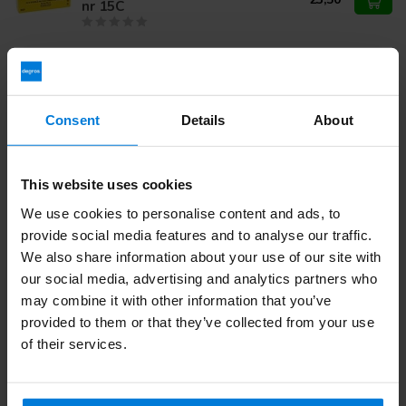
nr 15C
Vous avez des questions sur ce produit ?
Ou avez-vous besoin d'aide pour votre commande?
Consent
Details
About
Contactez notre
Service client
ou appelez
+ 31 (0)30 203
59 02
This website uses cookies
We use cookies to personalise content and ads, to
Vu(s) récemment
provide social media features and to analyse our traffic.
We also share information about your use of our site with
our social media, advertising and analytics partners who
may combine it with other information that you’ve
provided to them or that they’ve collected from your use
of their services.