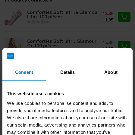
Comforties Soft nitrile Glamour
13,95
Lilas 100 pièces
11,95
Comforties Soft nitril Glamour
15,95
Or 100 pièces
10,95
Consent
Details
About
Vous avez des questions sur ce produit ?
Ou avez-vous besoin d'aide pour votre commande?
Contactez notre
Service client
ou appelez
+ 31 (0)30 203
This website uses cookies
59 02
We use cookies to personalise content and ads, to
provide social media features and to analyse our traffic.
We also share information about your use of our site with
Vu(s) récemment
our social media, advertising and analytics partners who
may combine it with other information that you’ve