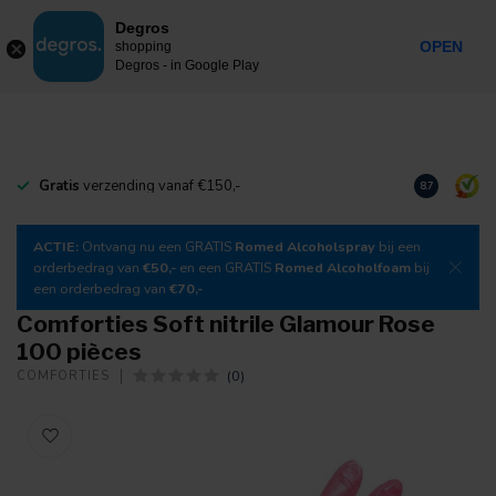
0
Degros
Taxes incluses
MENU
OPEN
shopping
Degros - in Google Play
Gratis
verzending vanaf €150,-
Téléchargez
8.7
ACTIE:
Ontvang nu een GRATIS
Romed Alcoholspray
bij een
orderbedrag van
€50,-
en een GRATIS
Romed Alcoholfoam
bij
een orderbedrag van
€70,-
Comforties Soft nitrile Glamour Rose
100 pièces
(0)
COMFORTIES