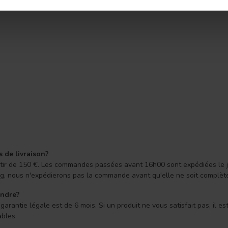
s de livraison?
 partir de 150 €. Les commandes passées avant 16h00 sont expédiées le
ong, nous n'expédierons pas la commande avant qu'elle ne soit complèt
endre?
arantie légale est de 6 mois. Si un produit ne vous satisfait pas, il e
ables.