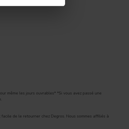
 jour même les jours ouvrables* *Si vous avez passé une
e.
st facile de le retourner chez Degros. Nous sommes affiliés à