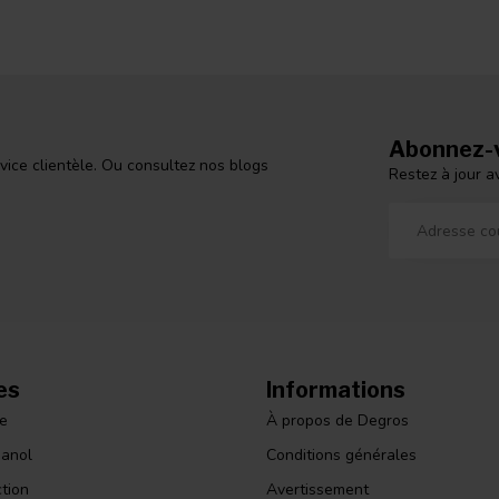
Abonnez-v
vice clientèle. Ou consultez nos blogs
Restez à jour a
es
Informations
le
À propos de Degros
panol
Conditions générales
ction
Avertissement