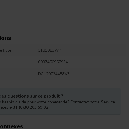
ions
rticle
118101SWP
6097450957934
DG120724458X3
es questions sur ce produit ?
 besoin d'aide pour votre commande? Contactez notre
Service
pelez
+ 31 (0)30 203 59 02
connexes