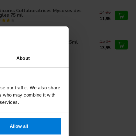
icures Collaboratrices Mycoses des
14,95
gles 75 ml
11,95
15,07
hwol Fusskraft Jambe vitale 125ml
13,95
About
se our traffic. We also share
ers who may combine it with
 services.
Allow all