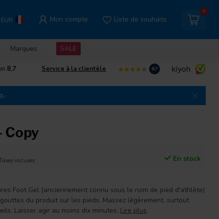
0
Mon compte
Liste de souhaits
EUR
Marques
SALE
gen
8,7
Service à la clientèle
8.7
0,-
- Copy
En stock
Taxes incluses
ures Foot Gel (anciennement connu sous le nom de pied d'athlète)
gouttes du produit sur les pieds. Massez légèrement, surtout
eils. Laisser agir au moins dix minutes.
Lire plus
.