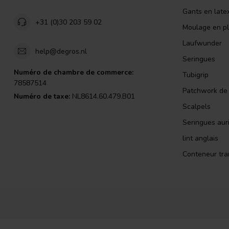
Gants en late
+31 (0)30 203 59 02
Moulage en pl
Laufwunder
help@degros.nl
Seringues
Numéro de chambre de commerce:
Tubigrip
78587514
Patchwork de l
Numéro de taxe:
NL8614.60.479.B01
Scalpels
Seringues auri
lint anglais
Conteneur tra