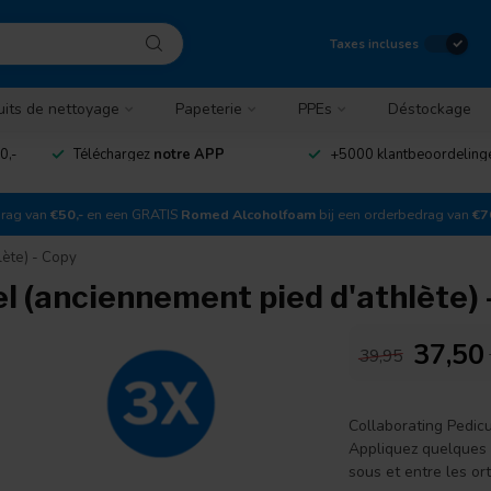
Taxes incluses
uits de nettoyage
Papeterie
PPEs
Déstockage
0,-
Téléchargez
notre APP
+5000 klantbeoordelin
drag van
€50,-
en een GRATIS
Romed Alcoholfoam
bij een orderbedrag van
€7
lète) - Copy
l (anciennement pied d'athlète) 
37,50
39,95
Collaborating Pedic
Appliquez quelques 
sous et entre les ort