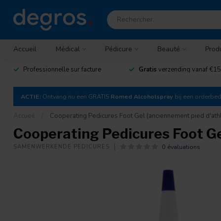
Accueil
Médical
Pédicure
Beauté
Prod
Professionnelle sur facture
Gratis
verzending vanaf €15
ACTIE:
Ontvang nu een GRATIS
Romed Alcoholspray
bij een orderbe
Accueil
/
Cooperating Pedicures Foot Gel (anciennement pied d'ath
Cooperating Pedicures Foot Ge
0 évaluations
SAMENWERKENDE PEDICURES