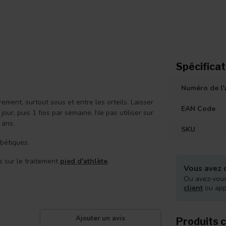
Spécificat
Numéro de l'a
ment, surtout sous et entre les orteils. Laisser
EAN Code
our, puis 1 fois par semaine. Ne pas utiliser sur
 ans.
SKU
bétiques.
s sur le traitement
pied d'athlète
.
Vous avez d
Ou avez-vous
client
ou ap
Ajouter un avis
Produits 