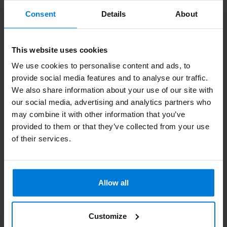
Consent
Details
About
This website uses cookies
We use cookies to personalise content and ads, to
provide social media features and to analyse our traffic.
We also share information about your use of our site with
our social media, advertising and analytics partners who
Kendall électrode
may combine it with other information that you’ve
adhésive ECG bouton
provided to them or that they’ve collected from your use
poussoir 55mm - 30
pièces
of their services.
Deliverytime
16,99
Allow all
Customize