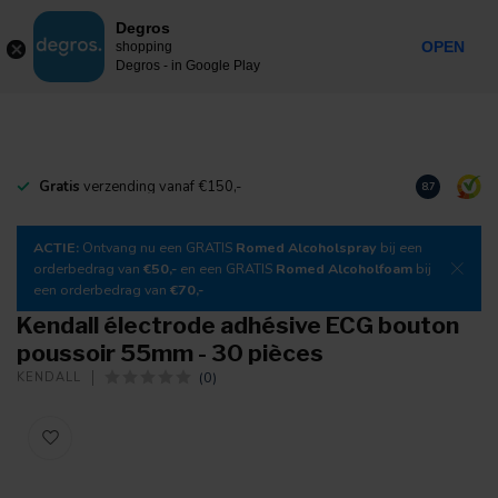
0
Degros
Taxes incluses
MENU
OPEN
shopping
Degros - in Google Play
Gratis
verzending vanaf €150,-
Téléchargez
8.7
ACTIE:
Ontvang nu een GRATIS
Romed Alcoholspray
bij een
orderbedrag van
€50,-
en een GRATIS
Romed Alcoholfoam
bij
een orderbedrag van
€70,-
Kendall électrode adhésive ECG bouton
poussoir 55mm - 30 pièces
(0)
KENDALL