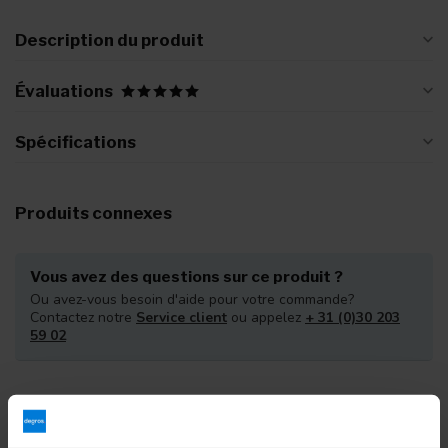
Description du produit
Évaluations
Spécifications
Produits connexes
Vous avez des questions sur ce produit ?
Ou avez-vous besoin d'aide pour votre commande?
Contactez notre
Service client
ou appelez
+ 31 (0)30 203
59 02
Vu(s) récemment