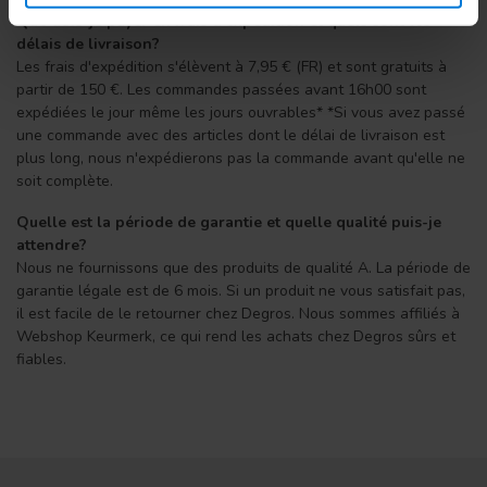
Que dois-je payer en frais d'expédition et quels sont les
délais de livraison?
Les frais d'expédition s'élèvent à 7,95 € (FR) et sont gratuits à
partir de 150 €. Les commandes passées avant 16h00 sont
expédiées le jour même les jours ouvrables* *Si vous avez passé
une commande avec des articles dont le délai de livraison est
plus long, nous n'expédierons pas la commande avant qu'elle ne
soit complète.
Quelle est la période de garantie et quelle qualité puis-je
attendre?
Nous ne fournissons que des produits de qualité A. La période de
garantie légale est de 6 mois. Si un produit ne vous satisfait pas,
il est facile de le retourner chez Degros. Nous sommes affiliés à
Webshop Keurmerk, ce qui rend les achats chez Degros sûrs et
fiables.