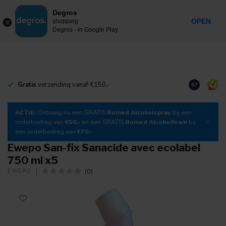
0
Degros
Taxes incluses
MENU
OPEN
shopping
Degros - in Google Play
Gratis
verzending vanaf €150,-
Téléchargez
8.7
ACTIE:
Ontvang nu een GRATIS
Romed Alcoholspray
bij een
orderbedrag van
€50,-
en een GRATIS
Romed Alcoholfoam
bij
een orderbedrag van
€70,-
Ewepo San-fix Sanacide avec ecolabel
750 ml x5
(0)
EWEPO