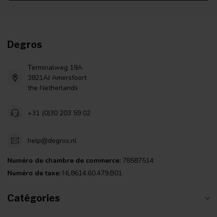
Degros
Terminalweg 19A
3821AJ Amersfoort
the Netherlands
+31 (0)30 203 59 02
help@degros.nl
Numéro de chambre de commerce:
78587514
Numéro de taxe:
NL8614.60.479.B01
Catégories