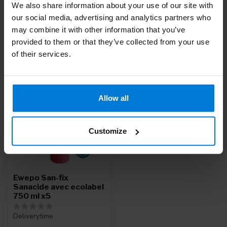
Contactez notre
Service client
ou appelez
+ 31 (0)30 203
We also share information about your use of our site with
59 02
our social media, advertising and analytics partners who
may combine it with other information that you’ve
provided to them or that they’ve collected from your use
Vu(s) récemment
of their services.
-12%
Allow all
Customize
Ewepo San-fix
Sanacide avec ecolabel
750 ml x5
Deliverytime