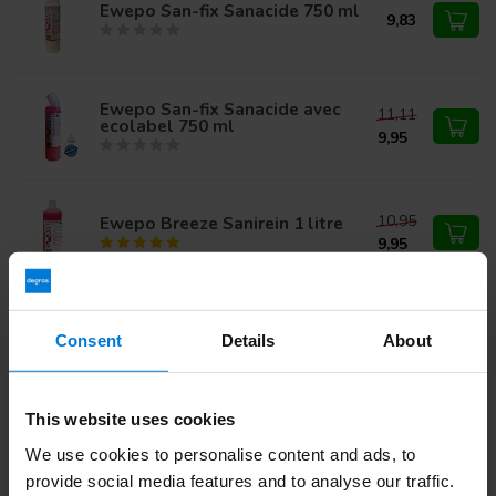
Ewepo San-fix Sanacide 750 ml
9,83
Ewepo San-fix Sanacide avec
11,11
ecolabel 750 ml
9,95
10,95
Ewepo Breeze Sanirein 1 litre
9,95
Ewepo San-D
9,95
Consent
Details
About
This website uses cookies
Vous avez des questions sur ce produit ?
We use cookies to personalise content and ads, to
Ou avez-vous besoin d'aide pour votre commande?
provide social media features and to analyse our traffic.