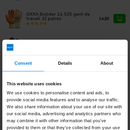
OXXA Builder 11-525 gant de
travail 12 paires
14,83
Gant OXXA Double-Latex 50-400
4,70
Consent
Details
About
Vous avez des questions sur ce produit ?
Ou avez-vous besoin d'aide pour votre commande?
This website uses cookies
Contactez notre
Service client
ou appelez
+ 31 (0)30 203
We use cookies to personalise content and ads, to
59 02
provide social media features and to analyse our traffic.
We also share information about your use of our site with
our social media, advertising and analytics partners who
Vu(s) récemment
may combine it with other information that you’ve
provided to them or that they’ve collected from your use