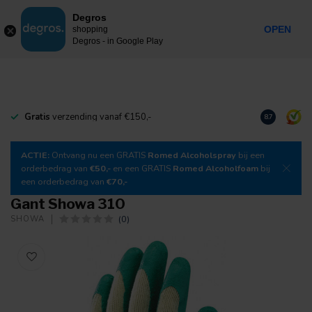
0
Degros
Taxes incluses
MENU
OPEN
shopping
Degros - in Google Play
Gratis
verzending vanaf €150,-
Téléchargez
8.7
ACTIE:
Ontvang nu een GRATIS
Romed Alcoholspray
bij een
orderbedrag van
€50,-
en een GRATIS
Romed Alcoholfoam
bij
een orderbedrag van
€70,-
Gant Showa 310
(0)
SHOWA