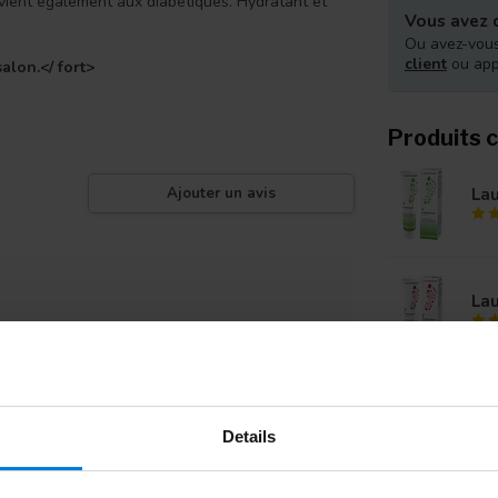
onvient également aux diabétiques. Hydratant et
Vous avez d
Ou avez-vous
client
ou ap
alon.</ fort>
Produits 
La
Ajouter un avis
La
Po
had
Details