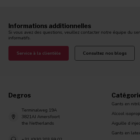
Klaas
Publié le 21 février 2021 at 14:54
Heel goed product. Snelle levertijd. Kortom een echte aanrader
Informations additionnelles
Si vous avez des questions, veuillez contacter notre équipe du ser
informatifs.
Pieter Horjus
Publié le 2 février 2021 at 18:39
Service à la clientèle
Consultez nos blogs
Goed product
Dirkje Oosting
Publié le 27 janvier 2021 at 08:51
Degros
Catégori
Super goeie service
Netjes verpakt en had t echt super snel in huis
Gants en nitri
Echt top ... niks op aan te merken ben dus zeer tevreden
Terminalweg 19A
Alcool isopro
3821AJ Amersfoort
the Netherlands
Aiguille d inje
Nel Verkerk
Gants en late
Publié le 25 novembre 2020 at 06:42
+31 (0)30 203 59 02