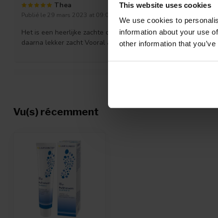
Thea
This website uses cookies
Publié le 29 mars 2023 at 09:02
We use cookies to personalis
Het is een heerlijke zachte crème voor je voeten. Trekt er snel 
information about your use of
daarna lekker zacht Vooral als je het na een voetenbad gebruik
other information that you’ve
K Meijer
Publié le 26 février 2023 at 10:59
Hallo. ik heb dit product nog maar 3 dagen, dus nog geen ervar
Vu(s) récemment
T.R
Publié le 7 février 2023 at 18:06
Heerlijk verzachtende voeten crème
Lucienne Geerkens