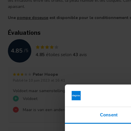
les irritations entre les orteils, la peau humide et les cloques. C
apaisant.
Une
pompe doseuse
est disponible pour le conditionnement s
Évaluations
4.85
/
5
4.85
étoiles selon
43
avis
Peter Hoope
Publié le 10 juin 2023 at 16:41
Voldoet maar samenstelling is anders dan wat ik gewend was
+
Voldoet
-
Maar is van een andere samnstelling dan wat ik vroeger 
Consent