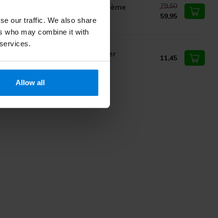
79,50
ufwunder Schrundena Gorge Crème
59,95
se our traffic. We also share
ers who may combine it with
 services.
ème pied diabétique Laufwunder
11,45
Allow all