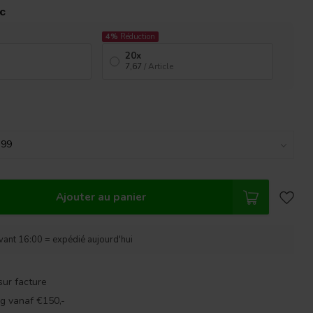
ac
4%
Réduction
20x
7,67
/ Article
Ajouter au panier
nt 16:00 = expédié aujourd'hui
sur facture
g vanaf €150,-