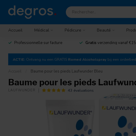
Accueil
Médical
Pédicure
Beauté
Prod
Professionnelle sur facture
Gratis
verzending vanaf €15
ACTIE:
Ontvang nu een GRATIS
Romed Alcoholspray
bij een orderbe
Accueil
/
Baume pour les pieds Laufwunder Bleu
Baume pour les pieds Laufwun
43 évaluations
LAUFWUNDER