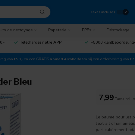
Taxes incluses
uits de nettoyage
Papeterie
PPEs
Déstockage
0,-
Téléchargez
notre APP
+5000 klantbeoordelin
drag van
€50,-
en een GRATIS
Romed Alcoholfoam
bij een orderbedrag van
€7
der Bleu
7,99
Taxes inclus
Le baume pour les p
l'extrait d'hamaméli
particulièrement ad