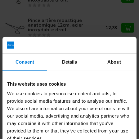
Pince artère moustique
anatomique 12cm. acier
12,78
inoxydable droit.
Vous avez des questions sur ce produit ?
Consent
Details
About
Ou avez-vous besoin d'aide pour votre commande?
Contactez notre
Service client
ou appelez
+ 31 (0)30 203
59 02
This website uses cookies
We use cookies to personalise content and ads, to
provide social media features and to analyse our traffic.
Vu(s) récemment
We also share information about your use of our site with
our social media, advertising and analytics partners who
may combine it with other information that you’ve
provided to them or that they’ve collected from your use
of their services.