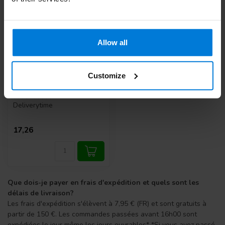
Allow all
Pince Artérielle Pean
Customize
18cm. acier inoxydable
droit.
Deliverytime
17,26
Que dois-je payer en frais d'expédition et quels sont les
délais de livraison?
Les frais d'expédition s'élèvent à 7,95 € (FR) et sont gratuits à
partir de 150 €. Les commandes passées avant 16h00 sont
expédiées le jour même les jours ouvrables* *Si vous avez passé