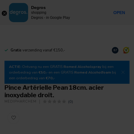
0
Degros
Taxes incluses
MENU
OPEN
shopping
Degros - in Google Play
Gratis
verzending vanaf €150,-
Téléchargez
8.7
ACTIE:
Ontvang nu een GRATIS
Romed Alcoholspray
bij een
orderbedrag van
€50,-
en een GRATIS
Romed Alcoholfoam
bij
een orderbedrag van
€70,-
Pince Artérielle Pean 18cm. acier
inoxydable droit.
(0)
MEDIPHARCHEM