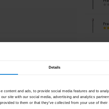
Fra
Fra
Fra
Details
Fra
netjes even apart een papiertje er omheen. Ik
 geleverd was.
e content and ads, to provide social media features and to analy
Fra
 our site with our social media, advertising and analytics partn
 provided to them or that they’ve collected from your use of their