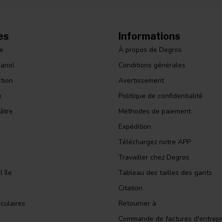
es
Informations
le
À propos de Degros
panol
Conditions générales
ction
Avertissement
x
Politique de confidentialité
âtre
Méthodes de paiement
Expédition
Téléchargez notre APP
Travailler chez Degros
 île
Tableau des tailles des gants
Citation
culaires
Retourner à
Commande de factures d'entrepr