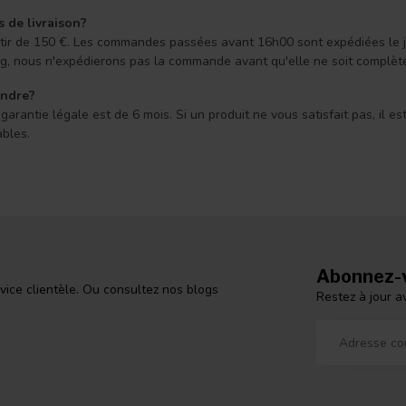
s de livraison?
 partir de 150 €. Les commandes passées avant 16h00 sont expédiées le
ong, nous n'expédierons pas la commande avant qu'elle ne soit complèt
endre?
arantie légale est de 6 mois. Si un produit ne vous satisfait pas, il e
ables.
Abonnez-v
vice clientèle. Ou consultez nos blogs
Restez à jour a