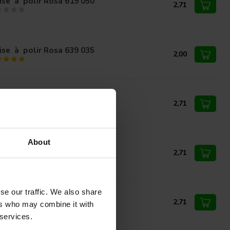
ise à polir Rosa 619 050
2,71
ise à polir Rosa 639 035
2,00
ise à polir Rosa 665 065
2,71
About
ise à polir Rosa 609 060
2,71
se our traffic. We also share
ise à polir Rosa 620 050
2,71
ers who may combine it with
 services.