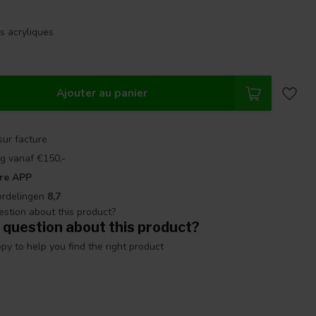
es acryliques
Ajouter au panier
sur facture
g vanaf €150,-
re APP
ordelingen
8,7
 question about this product?
y to help you find the right product