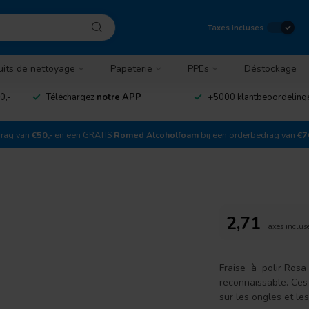
Taxes incluses
uits de nettoyage
Papeterie
PPEs
Déstockage
0,-
Téléchargez
notre APP
+5000 klantbeoordelin
drag van
€50,-
en een GRATIS
Romed Alcoholfoam
bij een orderbedrag van
€7
2,71
Taxes inclus
Fraise à polir Rosa 
reconnaissable. Ces
sur les ongles et les