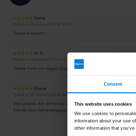
Anna
Publié le 29 février 2020 at 11:07
Goede kwaliteit
M. H
Publié le 10 juillet 2019 at 11:20
Goede frees om nagels glad af te werken
Consent
Diana
Publié le 25 février 2018 at 14:45
Wel jammer dat dit freesje zo los in de doos is gestopt en niet 
This website uses cookies
had de doos bijna weggegooid en gedacht dat het freesje niet
We use cookies to personalis
information about your use of
other information that you’ve