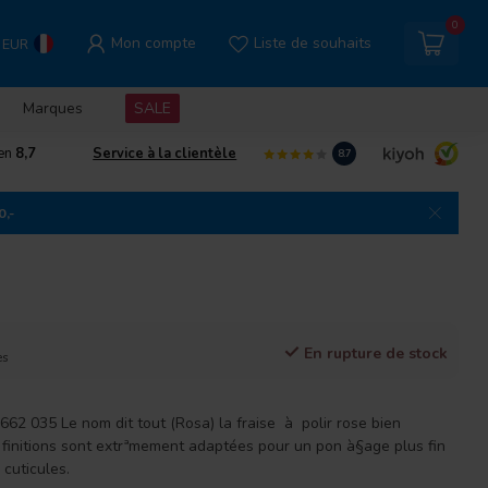
0
Mon compte
Liste de souhaits
EUR
Marques
SALE
gen
8,7
Service à la clientèle
8.7
0,-
En rupture de stock
es
662 035 Le nom dit tout (Rosa) la fraise à polir rose bien
 finitions sont extrªmement adaptées pour un pon à§age plus fin
 cuticules.