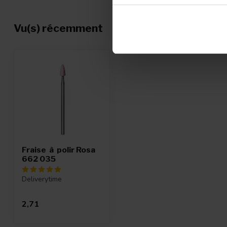
Vu(s) récemment
Fraise à polir Rosa
662 035
Deliverytime
2,71