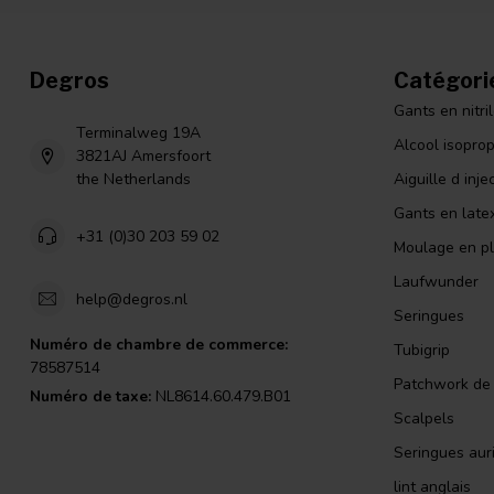
Degros
Catégori
Gants en nitri
Terminalweg 19A
Alcool isopro
3821AJ Amersfoort
the Netherlands
Aiguille d inje
Gants en late
+31 (0)30 203 59 02
Moulage en pl
Laufwunder
help@degros.nl
Seringues
Numéro de chambre de commerce:
Tubigrip
78587514
Patchwork de l
Numéro de taxe:
NL8614.60.479.B01
Scalpels
Seringues auri
lint anglais