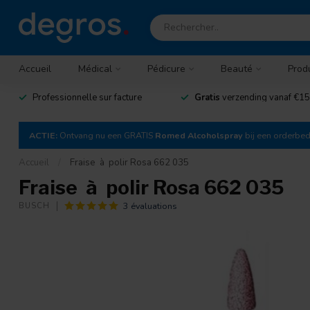
Accueil
Médical
Pédicure
Beauté
Prod
Professionnelle sur facture
Gratis
verzending vanaf €15
ACTIE:
Ontvang nu een GRATIS
Romed Alcoholspray
bij een orderbe
Accueil
/
Fraise à polir Rosa 662 035
Fraise à polir Rosa 662 035
3 évaluations
BUSCH