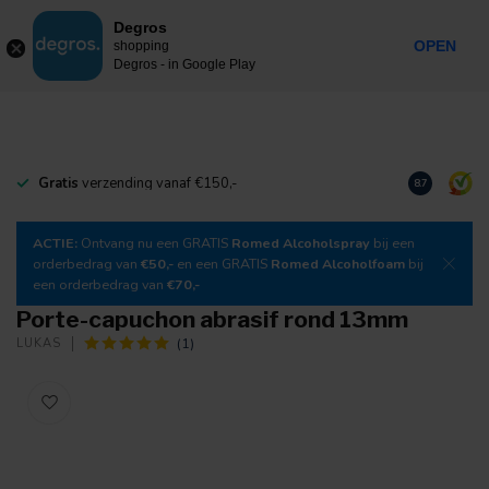
0
Degros
Taxes incluses
MENU
OPEN
shopping
Degros - in Google Play
Gratis
verzending vanaf €150,-
Téléchargez
8.7
ACTIE:
Ontvang nu een GRATIS
Romed Alcoholspray
bij een
orderbedrag van
€50,-
en een GRATIS
Romed Alcoholfoam
bij
een orderbedrag van
€70,-
Porte-capuchon abrasif rond 13mm
(1)
LUKAS