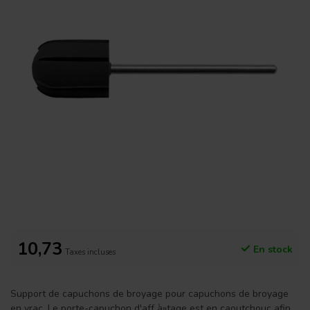
10,73
En stock
Taxes incluses
Support de capuchons de broyage pour capuchons de broyage
en vrac. Le porte-capuchon d'aff à»tage est en caoutchouc afin