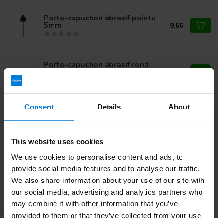
Porte-capuchon abrasif pointu
5mm
9,66
Porte-capuchon abrasif rond
7mm
10,09
Consent
Details
About
Vous avez des questions sur ce produit ?
Ou avez-vous besoin d'aide pour votre commande?
Contactez notre
Service client
ou appelez
+ 31 (0)30 203
This website uses cookies
59 02
We use cookies to personalise content and ads, to
provide social media features and to analyse our traffic.
We also share information about your use of our site with
Vu(s) récemment
our social media, advertising and analytics partners who
may combine it with other information that you’ve
provided to them or that they’ve collected from your use