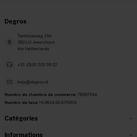
Degros
Terminalweg 19A
3821AJ Amersfoort
the Netherlands
+31 (0)30 203 59 02
help@degros.nl
Numéro de chambre de commerce:
78587514
Numéro de taxe:
NL8614.60.479.B01
Catégories
Informations