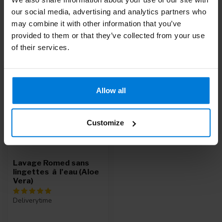
our social media, advertising and analytics partners who
may combine it with other information that you’ve
provided to them or that they’ve collected from your use
Vu(s) récemment
of their services.
Allow all
Customize
Lavage Romed sans
lingettes à l'eau (Aloe
Vera)
Deliverytime