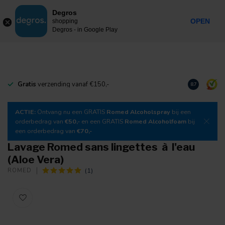
0
Degros
Taxes incluses
MENU
OPEN
shopping
Degros - in Google Play
Gratis
verzending vanaf €150,-
Téléchargez
8.7
ACTIE:
Ontvang nu een GRATIS
Romed Alcoholspray
bij een
orderbedrag van
€50,-
en een GRATIS
Romed Alcoholfoam
bij
een orderbedrag van
€70,-
Lavage Romed sans lingettes à l'eau
(Aloe Vera)
(1)
ROMED