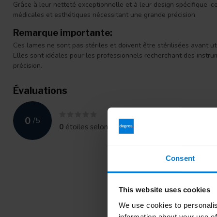
Grâce à leur netteté exceptionnelle et à leur design spécifique,
médicales et esthétiques nécessitant une grande précision.
Remarque importante:
Ces lames ne sont pas stériles et doivent être stérilisées avant uti
Elles sont idéales pour les professionnels recherchant des instrum
précision.
Évaluations
0
/
5
0
étoiles selon
0
avis
Consent
This website uses cookies
We use cookies to personalis
information about your use of