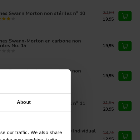
20,80
es Swann Morton non stériles n° 10
19,95
mes Swann-Morton en carbone non
riles No. 15
19,95
mes Swann-Morton en carbone non
riles No. 10A
19,95
About
21,95
es Swann Morton non stériles n° 11
20,95
nn Morton Niet Steriel Mesjes Individual
18,74
se our traffic. We also share
cked Carbon nr 11
12,95
ers who may combine it with