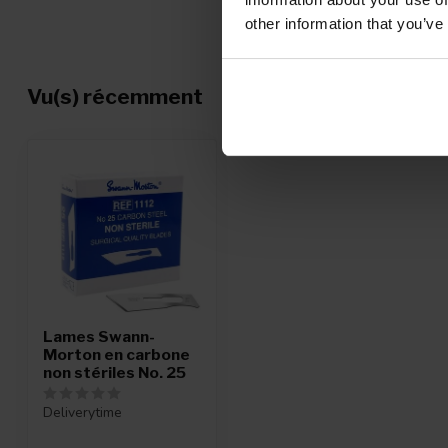
other information that you’ve
Vu(s) récemment
Lames Swann-
Morton en carbone
non stériles No. 25
Deliverytime