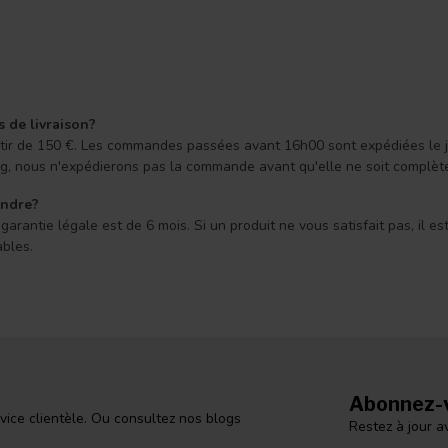
s de livraison?
 partir de 150 €. Les commandes passées avant 16h00 sont expédiées le
ong, nous n'expédierons pas la commande avant qu'elle ne soit complèt
endre?
arantie légale est de 6 mois. Si un produit ne vous satisfait pas, il e
ables.
Abonnez-v
vice clientèle. Ou consultez nos blogs
Restez à jour a