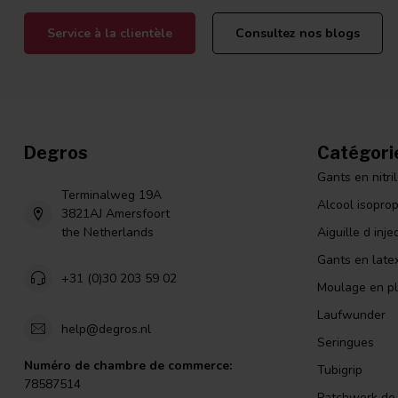
Service à la clientèle
Consultez nos blogs
Degros
Catégori
Gants en nitri
Terminalweg 19A
Alcool isopro
3821AJ Amersfoort
the Netherlands
Aiguille d inje
Gants en late
+31 (0)30 203 59 02
Moulage en pl
Laufwunder
help@degros.nl
Seringues
Numéro de chambre de commerce:
Tubigrip
78587514
Patchwork de l