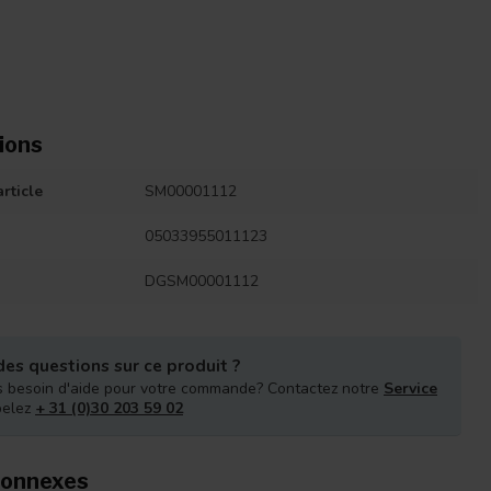
ions
rticle
SM00001112
05033955011123
DGSM00001112
es questions sur ce produit ?
 besoin d'aide pour votre commande? Contactez notre
Service
pelez
+ 31 (0)30 203 59 02
connexes