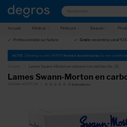
Accueil
Médical
Pédicure
Beauté
Prod
Professionnelle sur facture
Gratis
verzending vanaf €15
ACTIE:
Ontvang nu een GRATIS
Romed Alcoholspray
bij een orderbe
Accueil
/
Lames Swann-Morton en carbone non stériles No. 25
Lames Swann-Morton en carbon
0 évaluations
SWANN MORTON