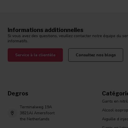
Informations additionnelles
Si vous avez des questions, veuillez contacter notre équipe du ser
informatifs.
Service à la clientèle
Consultez nos blogs
Degros
Catégori
Gants en nitri
Terminalweg 19A
Alcool isopro
3821AJ Amersfoort
the Netherlands
Aiguille d inje
Gants en late