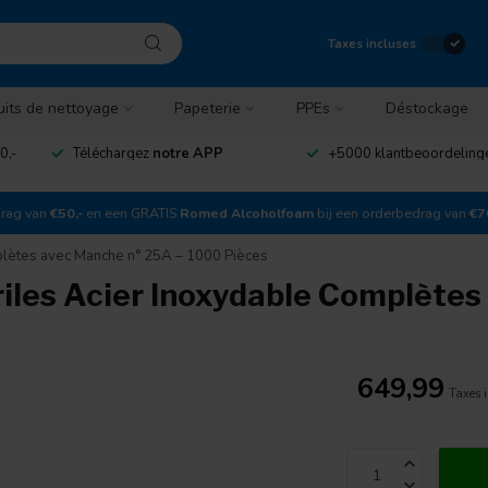
Taxes incluses
uits de nettoyage
Papeterie
PPEs
Déstockage
0,-
Téléchargez
notre APP
+5000 klantbeoordelin
drag van
€50,-
en een GRATIS
Romed Alcoholfoam
bij een orderbedrag van
€7
lètes avec Manche n° 25A – 1000 Pièces
les Acier Inoxydable Complètes
649,99
Taxes 