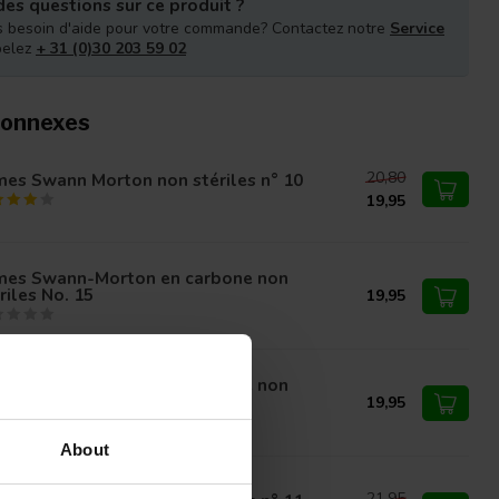
es questions sur ce produit ?
 besoin d'aide pour votre commande? Contactez notre
Service
pelez
+ 31 (0)30 203 59 02
connexes
20,80
es Swann Morton non stériles n° 10
19,95
mes Swann-Morton en carbone non
riles No. 15
19,95
mes Swann-Morton en carbone non
riles No. 10A
19,95
About
21,95