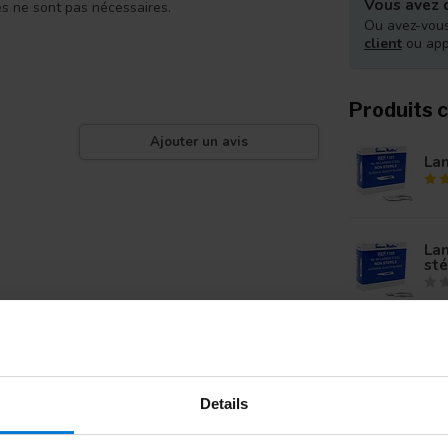
Vous avez d
es ne sont pas nécessaires.
Ou avez-vous
client
ou ap
Produits 
Ajouter un avis
Lam
La
sté
La
sté
Details