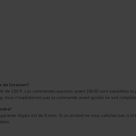
s de livraison?
 partir de 150 €. Les commandes passées avant 16h00 sont expédiées le
ong, nous n'expédierons pas la commande avant qu'elle ne soit complèt
endre?
arantie légale est de 6 mois. Si un produit ne vous satisfait pas, il e
ables.