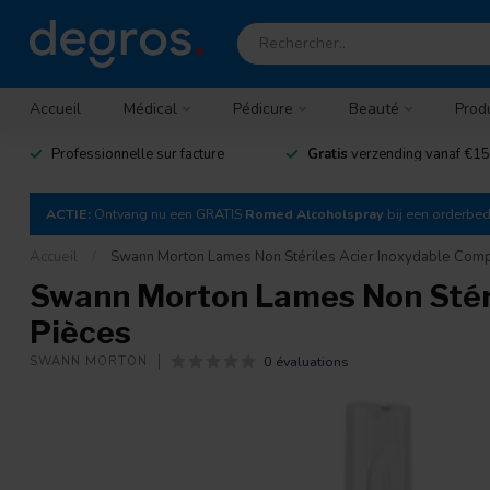
Accueil
Médical
Pédicure
Beauté
Prod
Professionnelle sur facture
Gratis
verzending vanaf €15
ACTIE:
Ontvang nu een GRATIS
Romed Alcoholspray
bij een orderbe
Accueil
/
Swann Morton Lames Non Stériles Acier Inoxydable Comp
Swann Morton Lames Non Stéri
Pièces
0 évaluations
SWANN MORTON