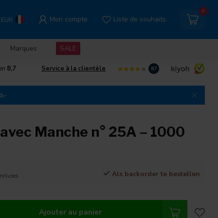
0
Mon compte
Liste de souhaits
EUR
Marques
SALE
gen
8,7
Service à la clientèle
8.7
0,-
 avec Manche n° 25A – 1000
Als backorder te bestellen
incluses
Ajouter au panier