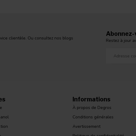
Abonnez-v
vice clientèle. Ou consultez nos blogs
Restez à jour a
es
Informations
le
À propos de Degros
panol
Conditions générales
ction
Avertissement
x
Politique de confidentialité