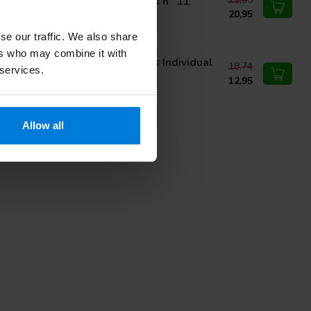
es Swann Morton non stériles n° 11
20,95
se our traffic. We also share
ers who may combine it with
nn Morton Niet Steriel Mesjes Individual
18,74
 services.
cked Carbon nr 11
12,95
Allow all