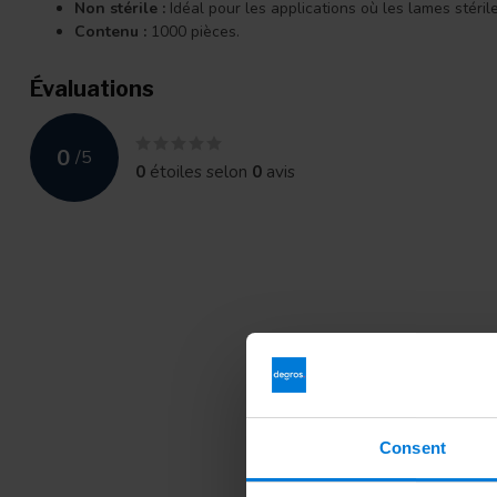
Non stérile :
Idéal pour les applications où les lames stéril
Contenu :
1000 pièces.
Évaluations
0
/
5
0
étoiles selon
0
avis
Consent