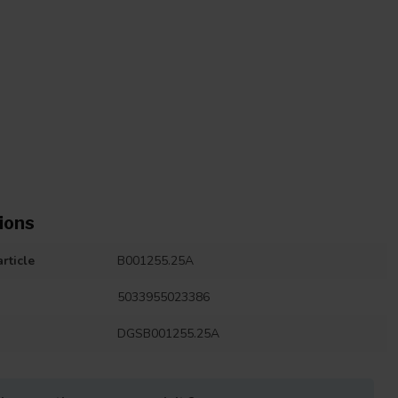
ions
rticle
B001255.25A
5033955023386
DGSB001255.25A