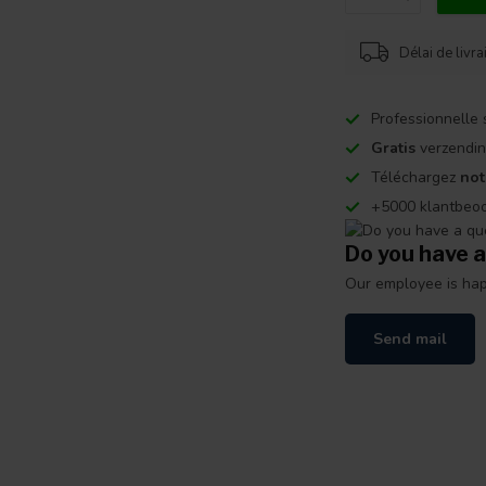
Délai de livr
Professionnelle 
Gratis
verzendin
Téléchargez
not
+5000 klantbeo
Do you have a
Our employee is happ
Send mail