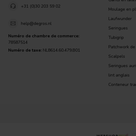
+31 (0)30 203 59 02
Moulage en pl
Laufwunder
help@degros.nl
Seringues
Numéro de chambre de commerce:
Tubigrip
78587514
Patchwork de l
Numéro de taxe:
NL8614.60.479.B01
Scalpels
Seringues auri
lint anglais
Conteneur tra