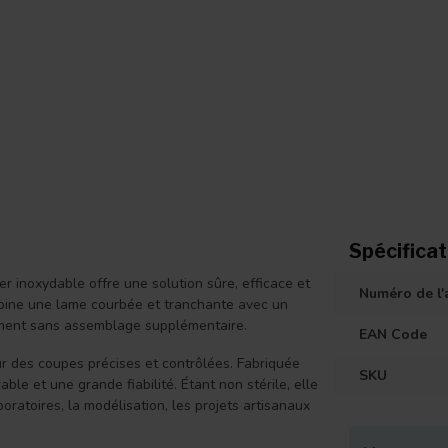
Spécificat
 inoxydable offre une solution sûre, efficace et
Numéro de l'a
mbine une lame courbée et tranchante avec un
ent sans assemblage supplémentaire.
EAN Code
r des coupes précises et contrôlées. Fabriquée
SKU
ble et une grande fiabilité. Étant non stérile, elle
boratoires, la modélisation, les projets artisanaux