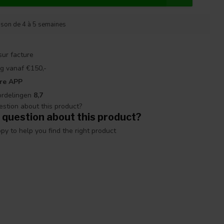
aison de 4 à 5 semaines
sur facture
g vanaf €150,-
re APP
ordelingen
8,7
 question about this product?
y to help you find the right product