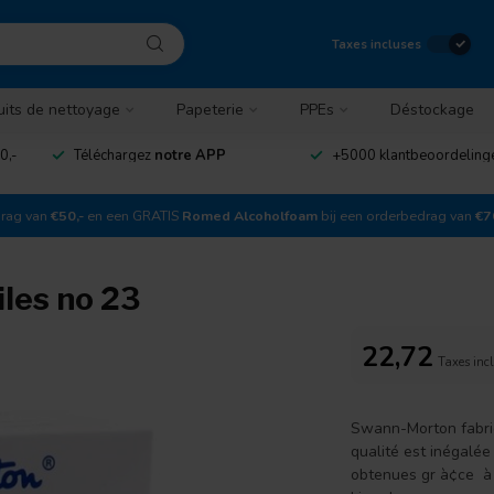
Taxes incluses
uits de nettoyage
Papeterie
PPEs
Déstockage
0,-
Téléchargez
notre APP
+5000 klantbeoordelin
drag van
€50,-
en een GRATIS
Romed Alcoholfoam
bij een orderbedrag van
€7
les no 23
22,72
Taxes inc
Swann-Morton fabriq
qualité est inégalée
obtenues gr à¢ce à