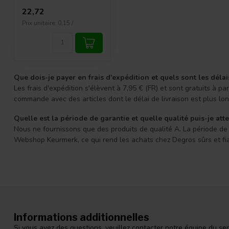
22,72
Prix unitaire: 0,15 /
Lin
Publié le 26 octobre 2022 at 06:51
Goede service en producten zeer goed
Que dois-je payer en frais d'expédition et quels sont les délai
Les frais d'expédition s'élèvent à 7,95 € (FR) et sont gratuits à
commande avec des articles dont le délai de livraison est plus l
Martine
Publié le 22 février 2022 at 07:11
Quelle est la période de garantie et quelle qualité puis-je att
Nous ne fournissons que des produits de qualité A. La période de g
Goed product.
Webshop Keurmerk, ce qui rend les achats chez Degros sûrs et fi
+
Super scherp
-
Geen
johannvanrossum
Informations additionnelles
Publié le 25 février 2021 at 08:32
Si vous avez des questions, veuillez contacter notre équipe du ser