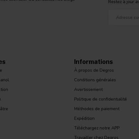
Restez à jour a
e #15 in haar pedicurepraktijk en ik 'leende' er
ocht. Als door boter snijden het dikste
. www.johannvanrossum.nl/leerbewerken.html
es
Informations
le
À propos de Degros
panol
Conditions générales
ction
Avertissement
x
Politique de confidentialité
âtre
Méthodes de paiement
Expédition
Téléchargez notre APP
Travailler chez Degros