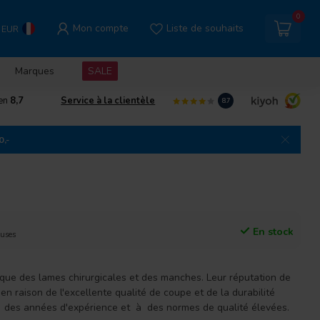
0
Mon compte
Liste de souhaits
EUR
Marques
SALE
gen
8,7
Service à la clientèle
8.7
0,-
En stock
luses
ue des lames chirurgicales et des manches. Leur réputation de
 en raison de l'excellente qualité de coupe et de la durabilité
 des années d'expérience et à des normes de qualité élevées.