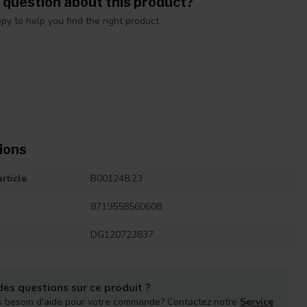
 question about this product?
y to help you find the right product
ions
rticle
B001248.23
8719558560608
DG120723837
es questions sur ce produit ?
 besoin d'aide pour votre commande? Contactez notre
Service