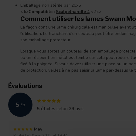
Emballage non stérile par 20x5.
< li>
Compatible :
Scalpelhandle 4
< /ul>
Comment utiliser les lames Swann M
La façon dont une lame chirurgicale est manipulée avant uti
l'utilisation. Le tranchant d'un couteau peut être endommagé
son emballage protecteur.
Lorsque vous sortez un couteau de son emballage protecteur
ou un récipient en métal est tombé car cela peut réduire l'a
fixé à la poignée. Si vous devez utiliser une pince ou un po
de protection, veillez à ne pas saisir la lame par-dessus le 
Évaluations
5
/
5
5
étoiles selon
23
avis
May
Publié le 30 juin 2023 at 19:44