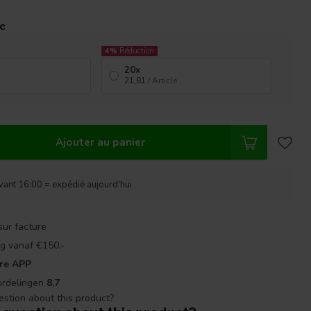
ac
4%
Réduction
20x
21,81
/ Article
Ajouter au panier
nt 16:00 = expédié aujourd'hui
sur facture
g vanaf €150,-
re APP
ordelingen
8,7