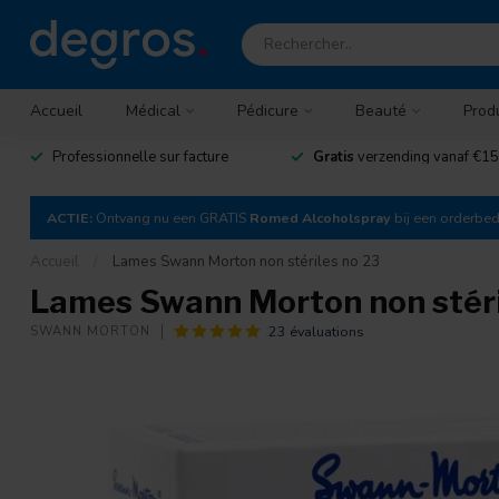
Accueil
Médical
Pédicure
Beauté
Prod
Professionnelle sur facture
Gratis
verzending vanaf €15
ACTIE:
Ontvang nu een GRATIS
Romed Alcoholspray
bij een orderbe
Accueil
/
Lames Swann Morton non stériles no 23
Lames Swann Morton non stéri
23 évaluations
SWANN MORTON