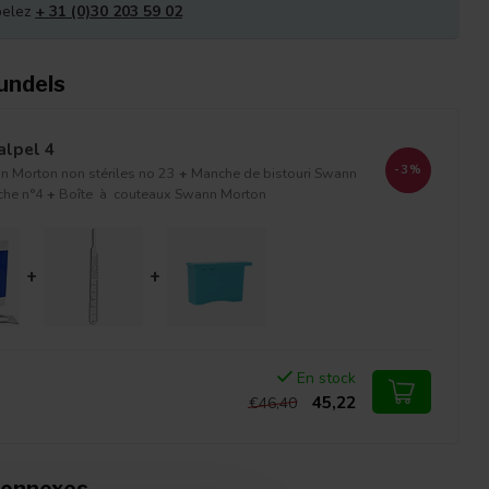
pelez
+ 31 (0)30 203 59 02
undels
alpel 4
-3%
 Morton non stériles no 23
+
Manche de bistouri Swann
che n°4
+
Boîte à couteaux Swann Morton
+
+
En stock
45,22
€46,40