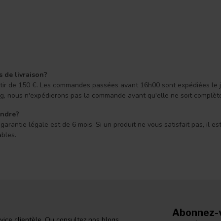
s de livraison?
 partir de 150 €. Les commandes passées avant 16h00 sont expédiées le
ong, nous n'expédierons pas la commande avant qu'elle ne soit complèt
endre?
arantie légale est de 6 mois. Si un produit ne vous satisfait pas, il e
ables.
Abonnez-v
vice clientèle. Ou consultez nos blogs