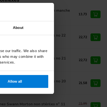
connexes
nche de bistouri Swann Morton manche
4
13,73
About
mes Swann Morton non stériles no 22
22,72
se our traffic. We also share
ers who may combine it with
mes Swann Morton non stériles no 21
22,72
 services.
mes Swann Morton non stériles no 20
Allow all
21,58
21,95
es Swann Morton non stériles n° 11