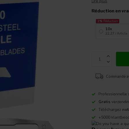
Lire plus
.
Réduction en vr
2%
Réduction
10x
22,27
/ Article
Commandé ava
Professionnelle 
Gratis
verzendin
Téléchargez
not
+5000 klantbeo