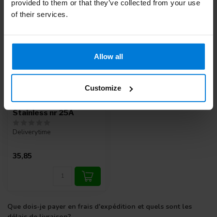
provided to them or that they’ve collected from your use
of their services.
Allow all
Swann Morton
Customize
Retractable Steriel
Safety Mesjes
Stainless nr 25A
Deliverytime
35,85
Que dois-je payer en frais d'expédition et quels sont les
délais de livraison?