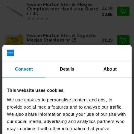
Swann Morton Steriel Mesjes
12,50
Compleet met Handle en Guard
nr 11
10,95
Swann Morton Steriel Cygnetic
Mesjes Stainless nr 15
31,29
Consent
Details
About
Vous avez des questions sur ce produit ?
Ou avez-vous besoin d'aide pour votre commande?
Contactez notre
Service client
ou appelez
+ 31 (0)30 203
59 02
This website uses cookies
We use cookies to personalise content and ads, to
provide social media features and to analyse our traffic.
Vu(s) récemment
We also share information about your use of our site with
our social media, advertising and analytics partners who
may combine it with other information that you’ve