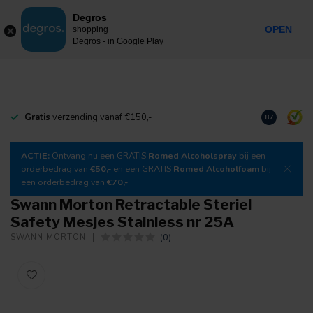
0
Degros
Taxes incluses
MENU
OPEN
shopping
Degros - in Google Play
Gratis
verzending vanaf €150,-
Téléchargez
8.7
ACTIE:
Ontvang nu een GRATIS
Romed Alcoholspray
bij een
orderbedrag van
€50,-
en een GRATIS
Romed Alcoholfoam
bij
een orderbedrag van
€70,-
Swann Morton Retractable Steriel
Safety Mesjes Stainless nr 25A
(0)
SWANN MORTON