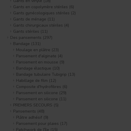
Gants en vinyle
(18)
Gants en copolymère stériles
(6)
Gants gynécologiques stériles
(2)
Gants de ménage
(11)
Gants chirurgicaux stériles
(4)
Gants stériles
(11)
Des pansements
(297)
Bandage
(131)
Moulage en plâtre
(23)
Pansement d'alginate
(4)
Pansement en mousse
(9)
Bandage élastique
(10)
Bandage tubulaire Tubigrip
(13)
Habillage de film
(12)
Composite d'hydrofibres
(6)
Pansement en silicone
(29)
Pansement en silicone
(11)
PREMIERS SECOURS
(5)
Pansements
(48)
Plâtre adhésif
(9)
Pansement pour plaies
(17)
Patchwork de l'île
(15)