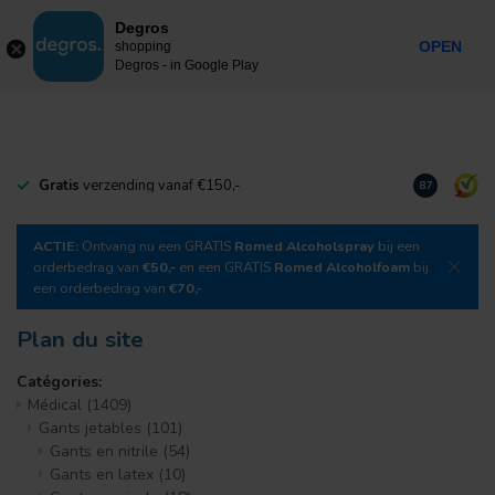
0
Degros
Taxes incluses
MENU
OPEN
shopping
Degros - in Google Play
Gratis
verzending vanaf €150,-
Téléchargez
8.7
ACTIE:
Ontvang nu een GRATIS
Romed Alcoholspray
bij een
orderbedrag van
€50,-
en een GRATIS
Romed Alcoholfoam
bij
een orderbedrag van
€70,-
Plan du site
Catégories:
Médical
(1409)
Gants jetables
(101)
Gants en nitrile
(54)
Gants en latex
(10)