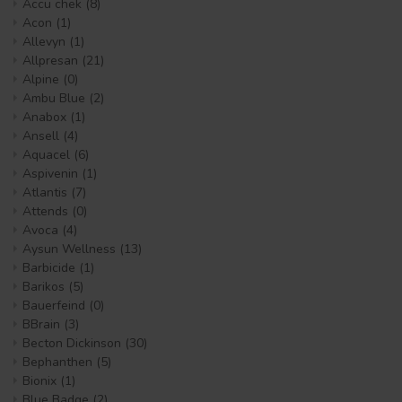
Accu chek
(8)
Acon
(1)
Allevyn
(1)
Allpresan
(21)
Alpine
(0)
Ambu Blue
(2)
Anabox
(1)
Ansell
(4)
Aquacel
(6)
Aspivenin
(1)
Atlantis
(7)
Attends
(0)
Avoca
(4)
Aysun Wellness
(13)
Barbicide
(1)
Barikos
(5)
Bauerfeind
(0)
BBrain
(3)
Becton Dickinson
(30)
Bephanthen
(5)
Bionix
(1)
Blue Badge
(2)