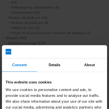
(34)
Nettoyage du cabinet/salon
(6)
Ameublement
(10)
Moteurs de pédicure
(14)
Moteurs de pédicure
(4)
Valises et sacs
(3)
Pièces et accessoires pour moteurs de pédicure
(7)
Beauté
(791)
Épilation et cirage
(127)
Résine pour hommes
(3)
Cire froide
(2)
Modèles de cire
(31)
Perles de cire
(12)
Consent
Details
About
Pré- et Post-traitement
(8)
Bandes de cire
(10)
Spatules
(19)
This website uses cookies
Cire au sucre
(3)
Pots de cire
(14)
We use cookies to personalise content and ads, to
Blocs de cire
(10)
provide social media features and to analyse our traffic.
Produits de massage beauté
(11)
We also share information about your use of our site with
Coussins de massage beauté
(4)
our social media, advertising and analytics partners who