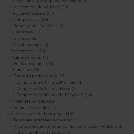
Pédicure - grattage des callosités
(2)
Accessoires de pédicure
(11)
Pédicure médicale
(57)
Anti-pression
(39)
Ruban adhésif médical
(2)
Dépistage
(12)
Orthèse
(32)
Attelle d'ongle
(9)
Pansements
(132)
Laine de coton
(4)
Soins des plaies
(83)
Comforties
(28)
Gants en nitrile souple
(23)
Comforties Soft Nitrile Premium
(4)
Comforties Soft Nitrile Basic
(2)
Comforties Nitrile souple Easyglide
(14)
Masques buccaux
(6)
Serviettes de table
(1)
Mise en place de la pratique
(133)
Bouteilles et tasses à mesurer
(11)
Aide au pansement pour bas de compression Pédicure
(6)
Nettoyage de la pratique
(42)