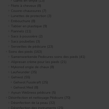
Gants en vinyle
(13)
Filets à cheveux
(8)
Couvre-chaussures
(7)
Lunettes de protection
(3)
Embouchure
(8)
Tablier en plastique
(9)
Flannels
(11)
Sacs à poussière
(2)
Sacs poubelles
(3)
Serviettes de pédicure
(23)
Soins des pieds
(163)
Samenwerkende Pedicures soins des pieds
(41)
Allpresan crème pour les pieds
(21)
Mykored ongle de chaux
(8)
Laufwunder
(35)
Gehwol
(55)
Gehwol Fusskraft
(25)
Gehwol Med
(8)
Aysun Wellness pédicure
(5)
Désinfection et nettoyage Pédicure
(70)
Désinfection de la peau
(32)
Désinfection des instruments
(25)