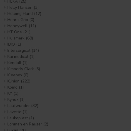
HEKA
(25)
Helly Hansen
(3)
Helping Hand
(12)
Henro-Grip
(0)
Honeywell
(11)
HT One
(21)
Huismerk
(68)
IBIO
(1)
Intersurgical
(14)
Kai medical
(1)
Kendall
(1)
Kimberly Clark
(3)
Kleenex
(0)
Klinion
(222)
Komo
(1)
KY
(1)
Kynox
(1)
Laufwunder
(32)
Lavette
(1)
Leukoplast
(1)
Lohman en Rauser
(2)
Lukas
(20)