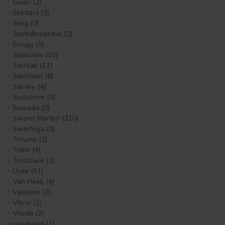
Sioen
(2)
Skintact
(3)
Smig
(0)
Smith&nephew
(2)
Snogg
(0)
Spasciani
(10)
Sterilab
(11)
Sterillium
(8)
Steve+
(4)
Sudocrem
(3)
Suwada
(0)
Swann Morton
(310)
Swarfega
(0)
Terumo
(2)
Tobin
(4)
TrustCare
(1)
Uvex
(61)
Van Heek
(4)
Vaseline
(2)
Vibrix
(2)
Vileda
(2)
vivaguard
(1)