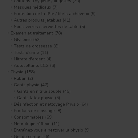
Chiffons d'hygiène / lingettes
(20)
Masques médicaux
(7)
Protection de la tête / filets à cheveux
(9)
Autres produits jetables
(41)
Sous-verres / serviettes de table
(5)
Examen et traitement
(78)
Glycémie
(52)
Tests de grossesse
(6)
Tests d'urine
(11)
Nitrate d'argent
(4)
Autocollants ECG
(8)
Physio
(158)
Ruban
(2)
Gants physio
(47)
Gants en nitrile souple
(49)
Gants latex physio
(5)
Désinfection et nettoyage Physio
(64)
Produits de massage
(8)
Consommables
(69)
Neurologie réflexe
(11)
Entraînez-vous à nettoyer la physio
(9)
Gel de contact
(6)