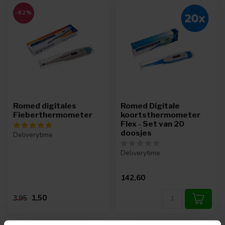
-62%
Romed digitales
Romed Digitale
Fieberthermometer
koortsthermometer
Flex - Set van 20
doosjes
Deliverytime
Deliverytime
142,60
1,50
3,95