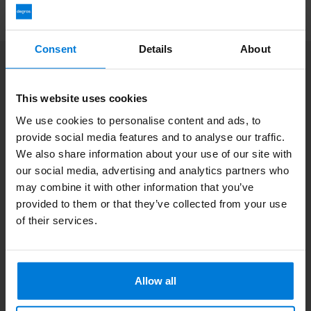
Consent
Details
About
Abonnieren Sie unseren Newsletter
Bleibe auf dem Laufenden mit unseren Newsletter-Angeboten
This website uses cookies
We use cookies to personalise content and ads, to
provide social media features and to analyse our traffic.
We also share information about your use of our site with
our social media, advertising and analytics partners who
Zusatzinformation
Wenn Sie Fragen haben, wenden Sie sich bitte an unseren
may combine it with other information that you’ve
Kundendienst. Oder lesen Sie unsere informativen Blogs.
provided to them or that they’ve collected from your use
of their services.
Kundendienst
Sehen Sie sich unsere Blogs an
Allow all