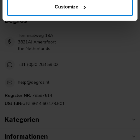
Customize
Degros
Terminalweg 19A
3821AJ Amersfoort
the Netherlands
+31 (0)30 203 59 02
help@degros.nl
Register NR:
78587514
USt-IdNr.:
NL8614.60.479.B01
Kategorien
Informationen