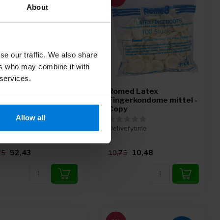
About
se our traffic. We also share
ers who may combine it with
 services.
́servatifs pour
Romed Latex
gts en latex Romed
Fingerkondome mittel -
en - 2500 pièces
Copy
Allow all
verytime
Deliverytime
52,43
10,48
75
10,75