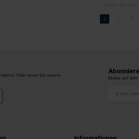
Zeige
1
-
20
von 33
1
2
Abonniere
dienst. Oder lesen Sie unsere
Bleibe auf dem
en
Informationen