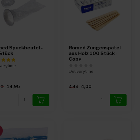
ed Spuckbeutel -
Romed Zungenspatel
Stück
aus Holz 100 Stück -
Copy
verytime
Deliverytime
14,95
4,00
50
4,44
%