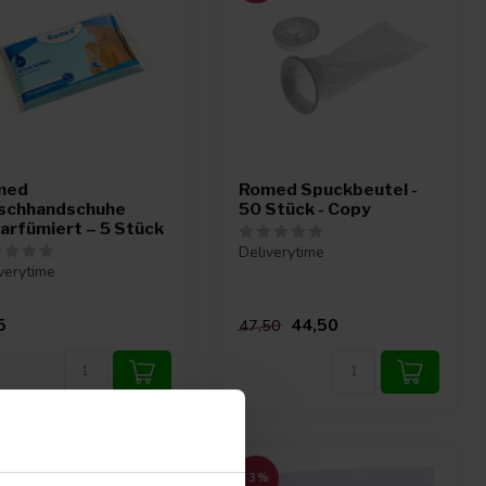
med
Romed Spuckbeutel -
schhandschuhe
50 Stück - Copy
arfümiert – 5 Stück
Deliverytime
verytime
5
44,50
47,50
%
-3%