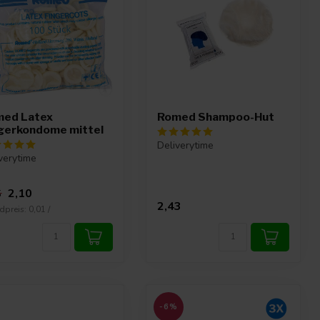
ed Latex
Romed Shampoo-Hut
gerkondome mittel
Deliverytime
verytime
2,10
5
2,43
preis: 0,01 /
-6%