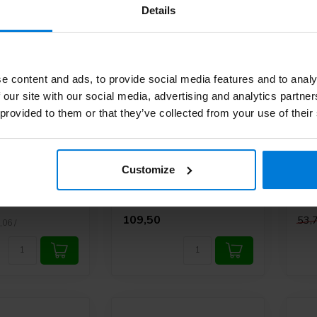
Details
e content and ads, to provide social media features and to analy
 our site with our social media, advertising and analytics partn
 provided to them or that they’ve collected from your use of their
ntalstäbchen
Wattenstaafjes tegen
Pre
een droge mond - Set
doi
van 10 doosjes
moy
e
Customize
Deliverytime
Deli
109,50
53,
,06 /