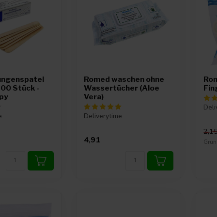
ngenspatel
Romed waschen ohne
Rom
100 Stück -
Wassertücher (Aloe
Fin
opy
Vera)
Deli
e
Deliverytime
2,1
4,91
Grund