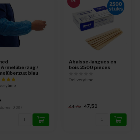
6%
med
Abaisse-langues en
 Ärmelüberzug /
bois 2500 pièces
elüberzug blau
Deliverytime
verytime
2
47,50
44,75
preis: 0,09 /