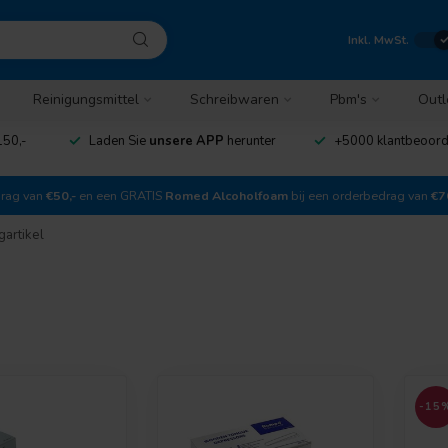
Inkl. MwSt.
Reinigungsmittel
Schreibwaren
Pbm's
Outl
150,-
Laden Sie
unsere APP
herunter
+5000 klantbeoor
drag van
€50,-
en een GRATIS
Romed Alcoholfoam
bij een orderbedrag van
€7
artikel
-15