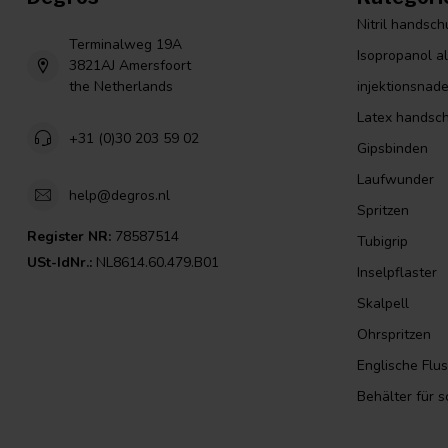
Nitril handsc
Terminalweg 19A
Isopropanol a
3821AJ Amersfoort
the Netherlands
injektionsnade
Latex handsc
+31 (0)30 203 59 02
Gipsbinden
Laufwunder
help@degros.nl
Spritzen
Register NR:
78587514
Tubigrip
USt-IdNr.:
NL8614.60.479.B01
Inselpflaster
Skalpell
Ohrspritzen
Englische Flu
Behälter für 