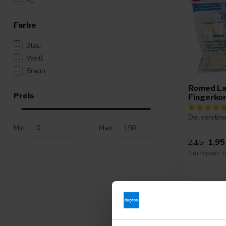
PE
Farbe
Blau
Weiß
Braun
Romed La
Preis
Fingerko
Deliverytim
Min
Max
1,95
2,15
Grundpreis: 0