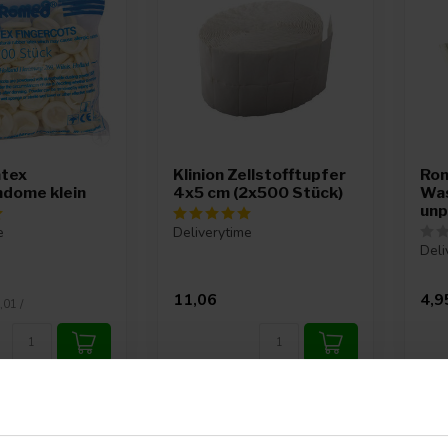
tex
Klinion Zellstofftupfer
Ro
ndome klein
4x5 cm (2x500 Stück)
Wa
unp
e
Deliverytime
Deli
11,06
4,9
,01 /
-2