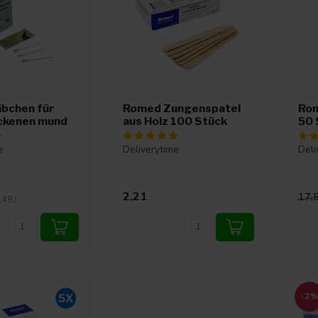
bchen für
Romed Zungenspatel
Rom
ockenen mund
aus Holz 100 Stück
50 
e
Deliverytime
Deli
2,21
17,
,48 /
-2