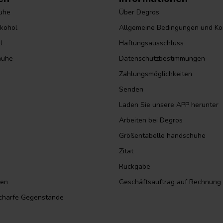
huhe
Über Degros
lkohol
Allgemeine Bedingungen und Ko
l
Haftungsausschluss
huhe
Datenschutzbestimmungen
Zahlungsmöglichkeiten
Senden
Laden Sie unsere APP herunter
Arbeiten bei Degros
Größentabelle handschuhe
Zitat
Rückgabe
sen
Geschäftsauftrag auf Rechnung
scharfe Gegenstände