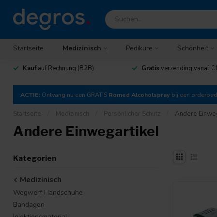
Startseite
Medizinisch
Pedikure
Schönheit
Kauf
auf Rechnung (B2B)
Gratis
verzending vanaf €
ACTIE:
Ontvang nu een GRATIS
Romed Alcoholspray
bij een orderbe
Startseite
/
Medizinisch
/
Persönlicher Schutz
/
Andere Einweg
Andere Einwegartikel
Kategorien
Medizinisch
Wegwerf Handschuhe
Bandagen
Injektionsmaterial