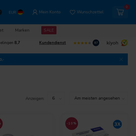
0
Mein Konto
Wunschzettel
EUR
et
Marken
SALE
delingen
8,7
Kundendienst
8.7
0,-
Anzeigen:
%
-10%