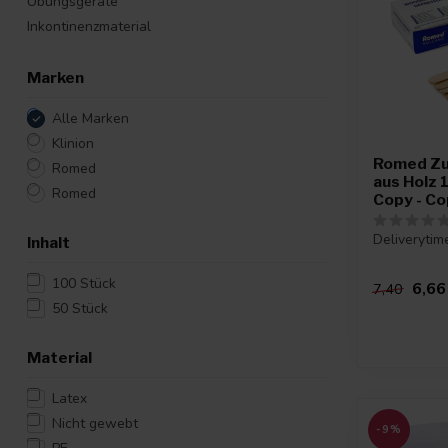
Übungsgeräte
Inkontinenzmaterial
Marken
Alle Marken
Klinion
Romed Zu
Romed
aus Holz 
Romed
Copy - C
Deliverytim
Inhalt
100 Stück
6,66
7,40
50 Stück
Material
Latex
Nicht gewebt
-9%