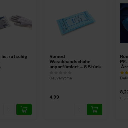
hs. rutschig
Romed
Ro
Waschhandschuhe
PE-
unparfümiert – 8 Stück
Ärm
e
Deliverytime
Deli
8,2
4,99
Grund