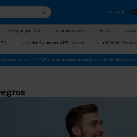
Inkl. MwSt.
Reinigungsmittel
Schreibwaren
Pbm's
Outle
150,-
Laden Sie
unsere APP
herunter
+5000 klantbeoor
drag van
€50,-
en een GRATIS
Romed Alcoholfoam
bij een orderbedrag van
€7
Degros