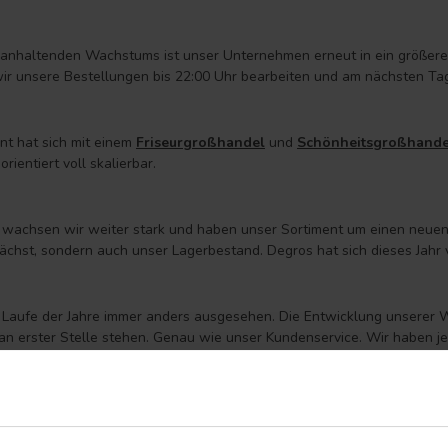
anhaltenden Wachstums ist unser Unternehmen erneut in ein größere
wir unsere Bestellungen bis 22:00 Uhr bearbeiten und am nächsten Tag
nt hat sich mit einem
Friseurgroßhandel
und
Schönheitsgroßhande
orientiert voll skalierbar.
r wachsen wir weiter stark und haben unser Sortiment um einen neuen 
chst, sondern auch unser Lagerbestand. Degros hat sich dieses Jahr 
 Laufe der Jahre immer anders ausgesehen. Die Entwicklung unserer We
n erster Stelle stehen. Genau wie unser Kundenservice. Wir haben 
chen Bewertung von 8,9 und darauf sind wir stolz! Seit 6 Jahren sind 
ute
aben wir unsere APP eingeführt und sie war von Anfang an ein sofort
e positive Bewertungen über Google, KiYoh, Facebook und über unsere 