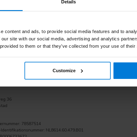
Details
 Zukunft! Mit einem weiteren Umzug Anfang 2022 befinden wir uns jetz
hnell und gut versenden.
nsblogs
sind sehr beliebt! Wir sind der Spezialist im Bereich Alkoh
den sehr gut gelesen und auch online sehr gut gefunden. Schauen Si
e content and ads, to provide social media features and to analy
z
.
 our site with our social media, advertising and analytics partn
 provided to them or that they’ve collected from your use of their
 Komfort zu Ihrem Vorteil
ern schnell, vor 22:00 Uhr bestellt, heute versendet.
nter Kundenservice, über 5000 Kiyoh-Kundenbewertungen
d von Webshop Keurmerk
Customize
Bestell-App (IOS & Android)
oser Versand ab €150,-
weg 36
stad
ernummer: 78587514
Identifikationsnummer: NL8614.60.479.B01
GB0006733672