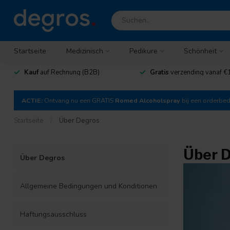
Startseite
Medizinisch
Pedikure
Schönheit
Kauf
auf Rechnung (B2B)
Gratis
verzending vanaf €
ACTIE:
Ontvang nu een GRATIS
Romed Alcoholspray
bij een orderbe
Startseite
/
Über Degros
Über 
Über Degros
Allgemeine Bedingungen und Konditionen
Haftungsausschluss