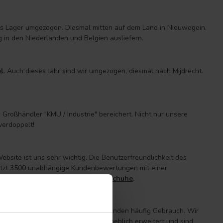
s Lager umgezogen. Diesmal mitten auf dem Land in Nieuwegein.
 in den Niederlanden und Belgien ausliefern.
l
. Auch dieses Jahr sind wir umgezogen, diesmal nach Mijdrecht.
Großhändler "KMU / Industrie" bereichert. Nicht nur unsere
verdoppelt!
bsite ist uns sehr wichtig. Die Benutzerfreundlichkeit des
jetzt 3500 unabhängige Kundenbewertungen mit einer
wir auf den Verkauf von
Nitril handschuhe
.
iger Erfolg. Davon machen unsere Kunden häufig Gebrauch. Wir
APP. Wir haben unser Sortiment erheblich erweitert und sind