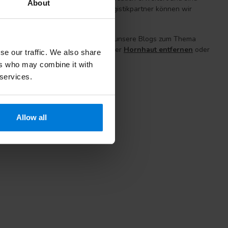
About
t in Lelystad. Mit unserem neuen Logistikpartner können wir
ol (Reinigung und Desinfektion). Auch unsere Blogs zum Thema
e sich zum Beispiel unseren Blog über
Hornhaut entfernen
oder
se our traffic. We also share
ers who may combine it with
 services.
Allow all