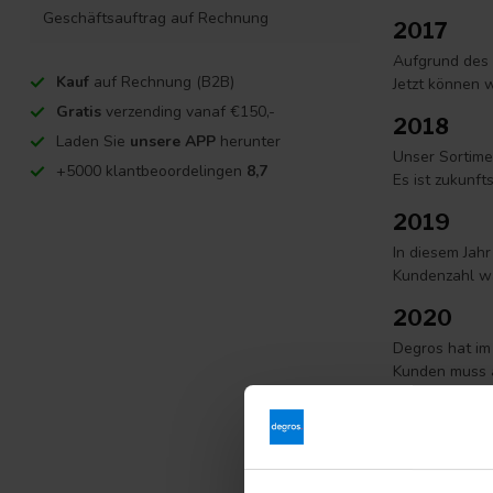
Geschäftsauftrag auf Rechnung
2017
Aufgrund des 
Kauf
auf Rechnung (B2B)
Jetzt können 
Gratis
verzending vanaf €150,-
2018
Laden Sie
unsere APP
herunter
Unser Sortime
+5000 klantbeoordelingen
8,7
Es ist zukunfts
2019
In diesem Jah
Kundenzahl wä
2020
Degros hat im
Kunden muss a
durchschnittli
2021-he
Dieses Jahr h
erhalten viel