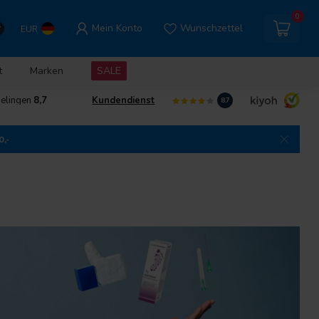
0
Mein Konto
Wunschzettel
EUR
t
Marken
SALE
delingen
8,7
Kundendienst
8.7
0,-