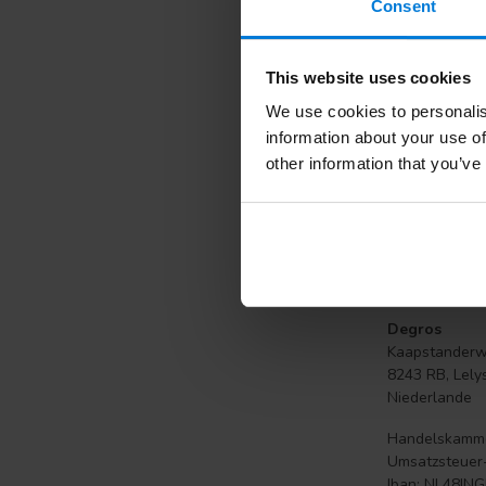
Consent
bereit für die
europaweit sc
This website uses cookies
Unsere
Wisse
Fußpflege wer
We use cookies to personalis
über
Nagelpil
information about your use of
other information that you’ve
Degros -
Wir lief
Exzelle
Mitglie
Degros 
Kostenl
Degros
Kaapstander
8243 RB, Lely
Niederlande
Handelskamm
Umsatzsteuer-
Iban: NL48IN