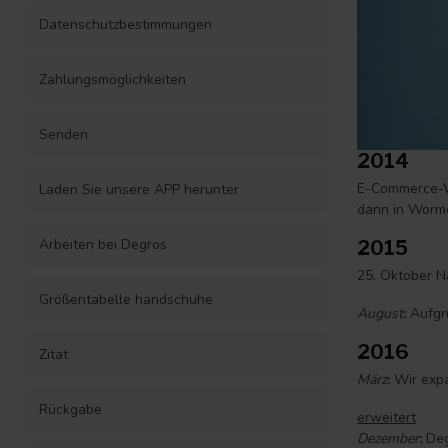
Datenschutzbestimmungen
Zahlungsmöglichkeiten
Senden
2014
E-Commerce-We
Laden Sie unsere APP herunter
dann in Worme
Arbeiten bei Degros
2015
25. Oktober N
Größentabelle handschuhe
August
:
Aufgru
2016
Zitat
März
:
Wir expa
Rückgabe
erweitert
Dezember
:
Deg