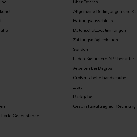
huhe
Über Degros
lkohol
Allgemeine Bedingungen und Ko
l
Haftungsausschluss
huhe
Datenschutzbestimmungen
Zahlungsmöglichkeiten
Senden
Laden Sie unsere APP herunter
Arbeiten bei Degros
Größentabelle handschuhe
Zitat
Rückgabe
sen
Geschäftsauftrag auf Rechnung
scharfe Gegenstände