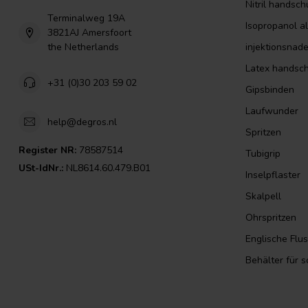
Nitril handsc
Terminalweg 19A
Isopropanol a
3821AJ Amersfoort
the Netherlands
injektionsnade
Latex handsc
+31 (0)30 203 59 02
Gipsbinden
Laufwunder
help@degros.nl
Spritzen
Register NR:
78587514
Tubigrip
USt-IdNr.:
NL8614.60.479.B01
Inselpflaster
Skalpell
Ohrspritzen
Englische Flu
Behälter für 