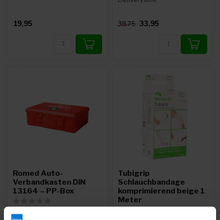
19,95
33,95
38,75
Romed Auto-
Tubigrip
Verbandkasten DIN
Schlauchbandage
13164 – PP-Box
komprimierend beige 1
Meter
Deliverytime
Deliverytime