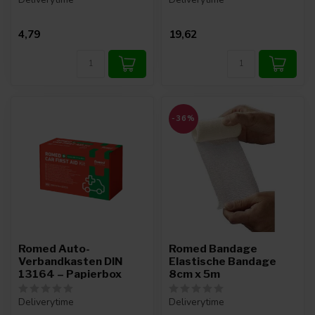
4,79
19,62
-36%
Romed Auto-
Romed Bandage
Verbandkasten DIN
Elastische Bandage
13164 – Papierbox
8cm x 5m
Deliverytime
Deliverytime