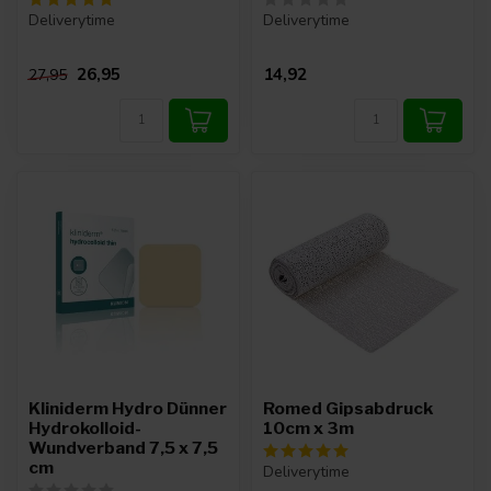
Deliverytime
Deliverytime
26,95
14,92
27,95
Kliniderm Hydro Dünner
Romed Gipsabdruck
Hydrokolloid-
10cm x 3m
Wundverband 7,5 x 7,5
cm
Deliverytime