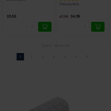
Deliverytime
19,55
34,95
47,55
Zeige
1
-
20
von 102
1
2
3
4
5
6