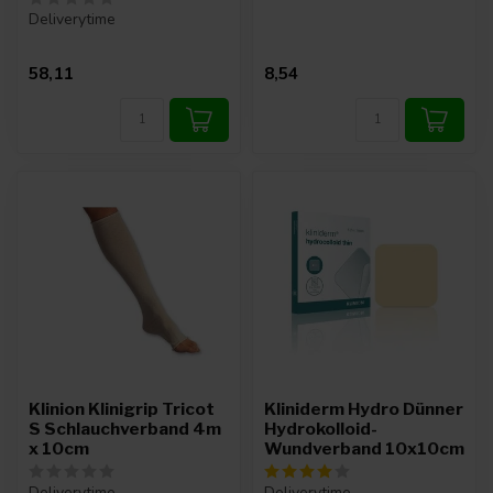
Deliverytime
58,11
8,54
Klinion Klinigrip Tricot
Kliniderm Hydro Dünner
S Schlauchverband 4m
Hydrokolloid-
x 10cm
Wundverband 10x10cm
Deliverytime
Deliverytime