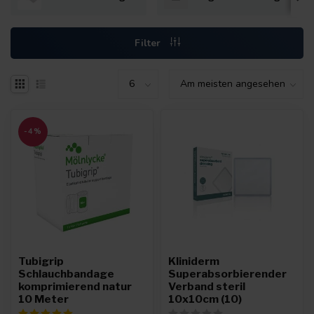
Filter
-4%
Tubigrip
Kliniderm
Schlauchbandage
Superabsorbierender
komprimierend natur
Verband steril
10 Meter
10x10cm (10)