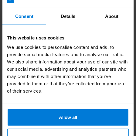
24,95
10,60
Consent
Details
About
This website uses cookies
We use cookies to personalise content and ads, to
provide social media features and to analyse our traffic.
We also share information about your use of our site with
our social media, advertising and analytics partners who
may combine it with other information that you’ve
provided to them or that they’ve collected from your use
of their services.
Kliniderm
Kliniderm Alginate
Superabsorbierender
Cavity Alginatstrang
Allow all
Verband steril
30x2cm
20x30cm
Deliverytime
Deliverytime