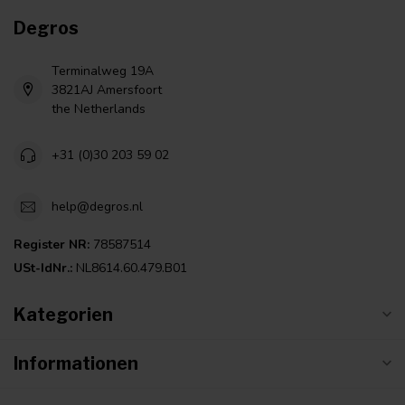
Degros
Terminalweg 19A
3821AJ Amersfoort
the Netherlands
+31 (0)30 203 59 02
help@degros.nl
Register NR:
78587514
USt-IdNr.:
NL8614.60.479.B01
Kategorien
Informationen