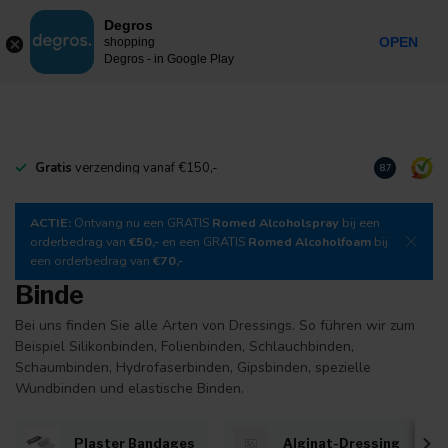
0
Degros
Inkl. MwSt.
MENU
OPEN
shopping
Degros - in Google Play
Gratis
verzending vanaf €150,-
Laden Sie
un
8.7
ACTIE:
Ontvang nu een GRATIS
Romed Alcoholspray
bij een
orderbedrag van
€50,-
en een GRATIS
Romed Alcoholfoam
bij
een orderbedrag van
€70,-
Binde
Bei uns finden Sie alle Arten von Dressings. So führen wir zum
Beispiel Silikonbinden, Folienbinden, Schlauchbinden,
Schaumbinden, Hydrofaserbinden, Gipsbinden, spezielle
Wundbinden und elastische Binden.
Plaster Bandages
Alginat-Dressing