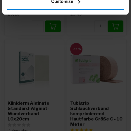
Customize
29,16
29,45
-26%
Kliniderm Alginate
Tubigrip
Standard-Alginat-
Schlauchverband
Wundverband
komprimierend
10x20cm
Hautfarbe Größe C - 10
Meter
Deliverytime