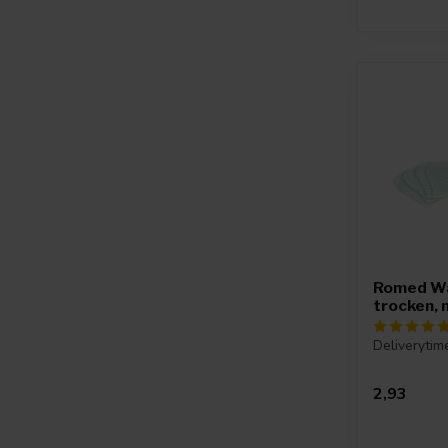
Romed W
trocken, 
Deliverytim
2,93