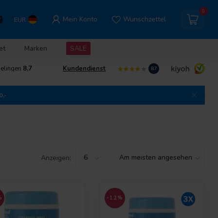
0
Mein Konto
Wunschzettel
EUR
et
Marken
SALE
delingen
8,7
Kundendienst
8.7
0,-
Anzeigen:
%
-12%