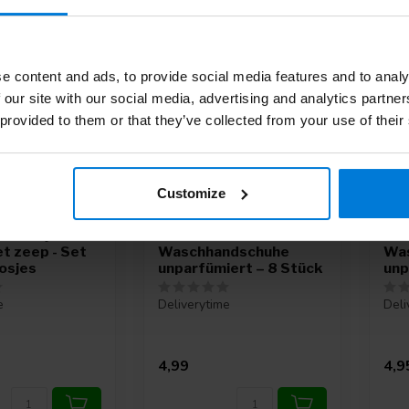
e content and ads, to provide social media features and to analy
 our site with our social media, advertising and analytics partn
 provided to them or that they’ve collected from your use of their
Customize
shandjes
Romed
Ro
t zeep - Set
Waschhandschuhe
Wa
osjes
unparfümiert – 8 Stück
unp
e
Deliverytime
Deli
4,99
4,9