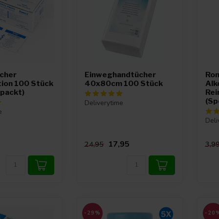
ücher
Einweghandtücher
Rom
tion 100 Stück
40x80cm 100 Stück
Alk
rpackt)
Rei
(Sp
Deliverytime
e
Deli
17,95
24,95
3,9
-29%
-20