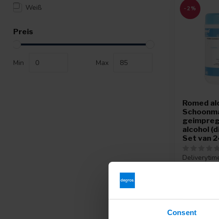
Weiß
-2%
Preis
Min
Max
Romed al
Schoonm
geimpreg
alcohol (d
Set van 2
Deliverytim
82,
83,76
Consent