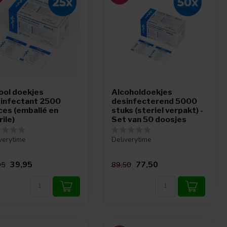
ool doekjes
Alcoholdoekjes
sinfectant 2500
desinfecterend 5000
̀ces (emballé en
stuks (steriel verpakt) -
rile)
Set van 50 doosjes
verytime
Deliverytime
39,95
77,50
95
89,50