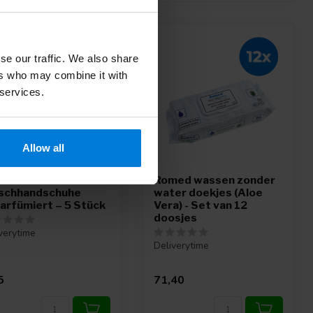
se our traffic. We also share
ers who may combine it with
 services.
Allow all
med
Romed wassen zonder
schhandschuhe
water doekjes (Aloe
arfümiert – 5 Stück
Vera) - Set van 12
doosjes
verytime
Deliverytime
5
71,40