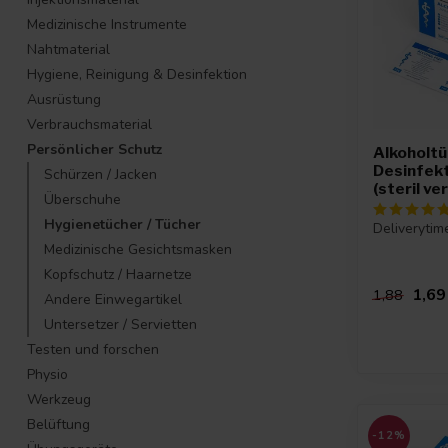
Medizinische Instrumente
Nahtmaterial
Hygiene, Reinigung & Desinfektion
Ausrüstung
Verbrauchsmaterial
Persönlicher Schutz
Alkoholt
Desinfek
Schürzen / Jacken
(steril ve
Überschuhe
Hygienetücher / Tücher
Deliverytim
Medizinische Gesichtsmasken
Kopfschutz / Haarnetze
1,69
1,88
Andere Einwegartikel
Untersetzer / Servietten
Testen und forschen
Physio
Werkzeug
Belüftung
-12%