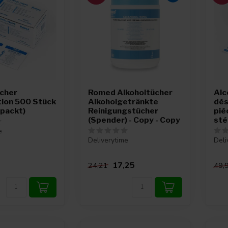
ücher
Romed Alkoholtücher
Alc
tion 500 Stück
Alkoholgetränkte
dé
rpackt)
Reinigungstücher
pie
(Spender) - Copy - Copy
sté
e
Deliverytime
Deli
17,25
24,21
49,