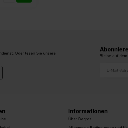
Abonniere
dienst. Oder lesen Sie unsere
Bleibe auf dem
en
Informationen
huhe
Über Degros
lkohol
Allgemeine Bedingungen und Ko