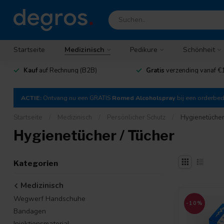
Startseite
Medizinisch
Pedikure
Schönheit
Kauf
auf Rechnung (B2B)
Gratis
verzending vanaf €
ACTIE:
Ontvang nu een GRATIS
Romed Alcoholspray
bij een orderbe
Startseite
/
Medizinisch
/
Persönlicher Schutz
/
Hygienetücher
Hygienetücher / Tücher
Kategorien
Medizinisch
Wegwerf Handschuhe
-10%
Bandagen
Injektionsmaterial