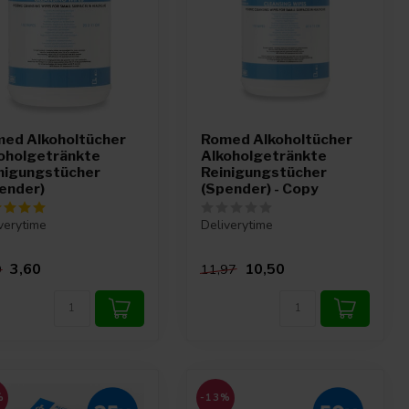
ed Alkoholtücher
Romed Alkoholtücher
oholgetränkte
Alkoholgetränkte
nigungstücher
Reinigungstücher
ender)
(Spender) - Copy
verytime
Deliverytime
3,60
10,50
9
11,97
%
-13%