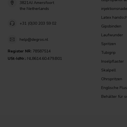
3821AJ Amersfoort
the Netherlands
injektionsnade
Latex handsc
+31 (0)30 203 59 02
Gipsbinden
Laufwunder
help@degros.nl
Spritzen
Register NR:
78587514
Tubigrip
USt-IdNr.:
NL8614.60.479.B01
Inselpflaster
Skalpell
Ohrspritzen
Englische Flu
Behälter für 