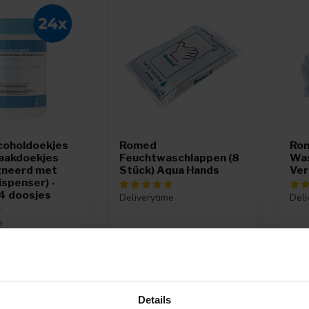
coholdoekjes
Romed
Rom
aakdoekjes
Feuchtwaschlappen (8
Was
neerd met
Stück) Aqua Hands
Ver
ispenser) -
4 doosjes
Deliverytime
Deli
e
50
2,12
4,9
Details