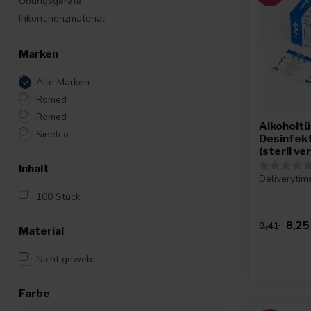
Übungsgeräte
Inkontinenzmaterial
Marken
Alle Marken
Romed
Romed
Alkoholt
Sinelco
Desinfek
(steril ve
Inhalt
Deliverytim
100 Stück
8,25
9,41
Material
Nicht gewebt
Farbe