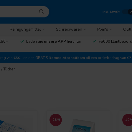
Inkl. MwSt.
Reinigungsmittel
Schreibwaren
Pbm's
Outl
150,-
Laden Sie
unsere APP
herunter
+5000 klantbeoor
drag van
€50,-
en een GRATIS
Romed Alcoholfoam
bij een orderbedrag van
€7
 / Tücher
-28%
-10