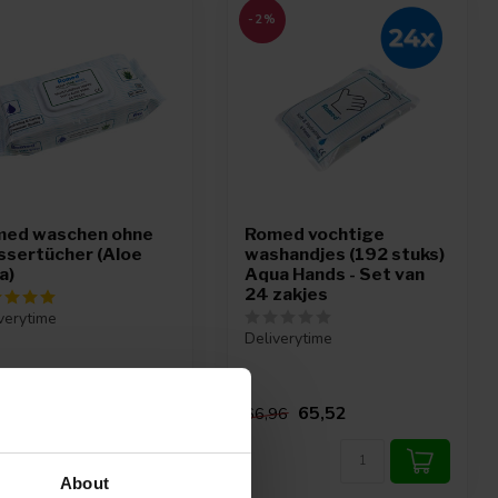
-2%
ed waschen ohne
Romed vochtige
sertücher (Aloe
washandjes (192 stuks)
a)
Aqua Hands - Set van
24 zakjes
verytime
Deliverytime
1
65,52
66,96
About