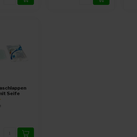
aschlappen
mit Seife
e