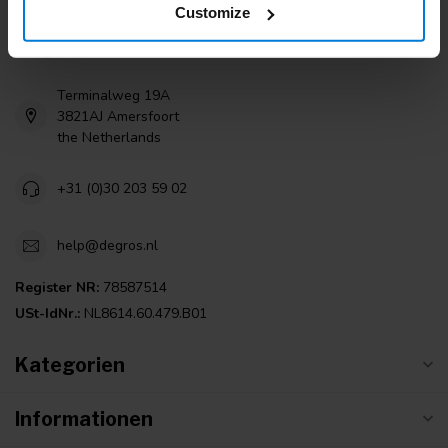
Customize
Degros
Terminalweg 19A
3821AJ Amersfoort
the Netherlands
+31 (0)30 203 59 02
help@degros.nl
Register NR:
78587514
USt-IdNr.:
NL8614.60.479.B01
Kategorien
Informationen