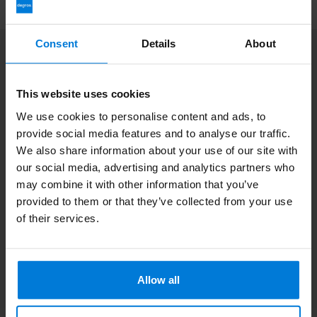
Consent
Details
About
Abonnieren Sie unseren Newsletter
Bleibe auf dem Laufenden mit unseren Newsletter-Angeboten
This website uses cookies
We use cookies to personalise content and ads, to
provide social media features and to analyse our traffic.
We also share information about your use of our site with
Zusatzinformation
our social media, advertising and analytics partners who
Wenn Sie Fragen haben, wenden Sie sich bitte an unseren
may combine it with other information that you’ve
Kundendienst. Oder lesen Sie unsere informativen Blogs.
provided to them or that they’ve collected from your use
of their services.
Kundendienst
Sehen Sie sich unsere Blogs an
Allow all