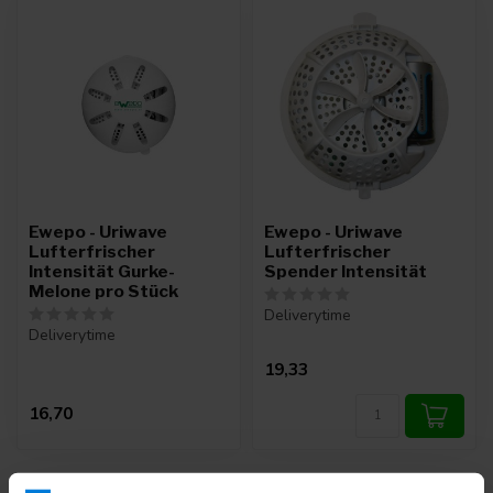
Ewepo - Uriwave
Ewepo - Uriwave
Lufterfrischer
Lufterfrischer
Intensität Gurke-
Spender Intensität
Melone pro Stück
Deliverytime
Deliverytime
19,33
16,70